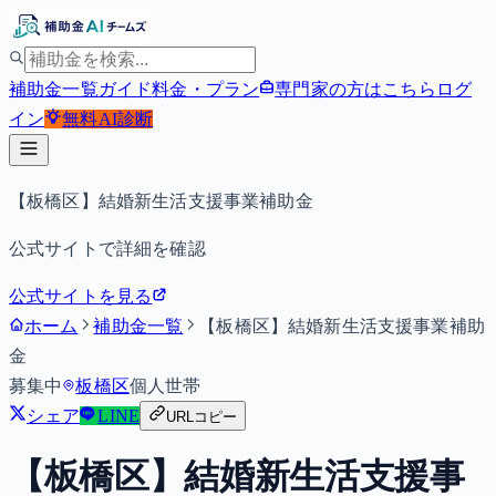
補助金一覧
ガイド
料金・プラン
専門家の方はこちら
ログ
イン
無料
AI診断
【板橋区】結婚新生活支援事業補助金
公式サイトで詳細を確認
公式サイトを見る
ホーム
補助金一覧
【板橋区】結婚新生活支援事業補助
金
募集中
板橋区
個人
世帯
シェア
LINE
URLコピー
【板橋区】結婚新生活支援事