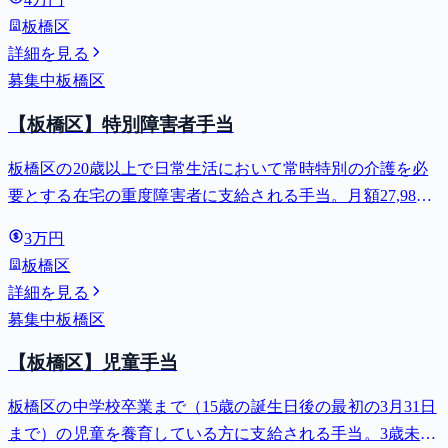
板橋区
詳細を見る
募集中
板橋区
【板橋区】特別障害者手当
板橋区の20歳以上で日常生活において常時特別の介護を必
要とする在宅の重度障害者に支給される手当。月額27,980
円。
3万円
板橋区
詳細を見る
募集中
板橋区
【板橋区】児童手当
板橋区の中学校卒業まで（15歳の誕生日後の最初の3月31日
まで）の児童を養育している方に支給される手当。3歳未満