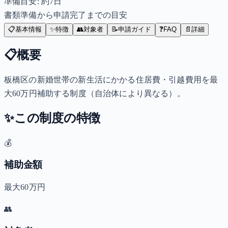
準備目安: 約
7
日
書類準備から申請完了までの目安
📋
基本情報
✨
特徴
👥
対象者
📝
申請ガイド
❓
FAQ
📄
詳細
📋
概要
板橋区の新婚世帯の新生活にかかる住居費・引越費用を最
大60万円補助する制度（自治体により異なる）。
✨
この制度の特徴
💰
補助金額
最大60万円
👥