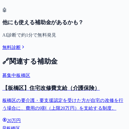
🤖
他にも使える補助金があるかも？
AI診断で約1分で無料発見
無料診断
🔗
関連する補助金
募集中
板橋区
【板橋区】住宅改修費支給（介護保険）
板橋区の要介護・要支援認定を受けた方が自宅の改修を行
う場合に、費用の9割（上限20万円）を支給する制度。
20万円
板橋区