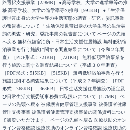
路選択支援事業［2.9MB］ ●高等学校、大学の進学率等の推
移 高等学校、大学の進学率等の推移［991KB］ ●「生活保
護世帯出身の大学生等の生活実態の調査・研究」委託事業
の報告書について 「生活保護世帯出身の大学生等の生活実
態の調査・研究」委託事業の報告書について ページの先頭
へ戻る 無料低額宿泊所・日常生活支援住居施設 無料低額宿
泊事業を行う施設に関する調査結果について（令和２年調
査）［PDF形式：721KB］［721KB］ 無料低額宿泊事業を
行う施設に関する調査結果について（平成３０年調査）
［PDF形式：515KB］［515KB］ 無料低額宿泊事業を行う
施設に関する調査結果について（平成２７年調査）［PDF
形式：368KB］［368KB］ 日常生活支援住居施設の認定及
び日常生活支援委託事務費の取扱いについて［1.7MB］ ペ
ージの先頭へ戻る 被保護者健康管理支援事業 被保護者健康
管理支援事業 被保護者健康管理支援事業の関係資料につい
て御覧いただけます。 ページの先頭へ戻る 医療扶助のオン
ライン資格確認 医療扶助のオンライン資格確認 医療扶助の