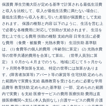
保護費 厚生労働大臣が定める基準で計算される最低生活費
と収入を比較して、収入が最低生活費に満たない場合に、
最低生活費から収入を差し引いた差額が保護費として支給
されます。 保護の種類と内容 以下のように、生活を営む上
で必要な各種費用に対応して扶助が支給されます。 生活を
営む上で生じる費用 扶助の種類 支給内容 日常生活に必要
な費用 （食費・被服費・光熱水費等） 生活扶助 基準額
は、 (1) 食費等の個人的費用（年齢別に算定） (2) 光熱水費
等の世帯共通的費用を合算して算出。（世帯人員別に算
定） １０月から４月までのうち、地域に応じて５ヶ月から
７ヶ月間冬季加算を支給。 特定の世帯には加算がありま
す。(障害者加算等) アパート等の家賃等 住宅扶助 定められ
た範囲内で実費を支給 義務教育を受けるために必要な学用
品費等 教育扶助 定められた基準額（一部、定められた範囲
内で実費）を支給 医療サービスの費用 医療扶助 費用は直
接医療機関へ支払 (本人負担なし) 介護サービスの費用 介護