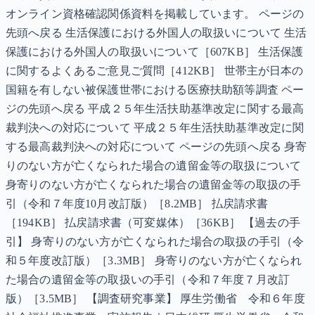
オンライン資格確認関係資料を掲載しています。 ページの
先頭へ戻る 生活保護における外国人の取扱いについて 生活
保護における外国人の取扱いについて［607KB］ 生活保護
に関するよくあるご意見ご質問［412KB］ 世帯主が日本の
国籍を有しない被保護世帯における医療扶助額等調査 ペー
ジの先頭へ戻る 平成２５年生活扶助基準改定に関する最高
裁判決への対応について 平成２５年生活扶助基準改定に関
する最高裁判決への対応について ページの先頭へ戻る 身寄
りのない方が亡くなられた場合の遺留金等の取扱について
身寄りのない方が亡くなられた場合の遺留金等の取扱の手
引（令和７年度10月改訂版）［8.2MB］ 払戻請求書
［194KB］ 払戻請求書（可変媒体）［36KB］ 【過去の手
引】 身寄りのない方が亡くなられた場合の取扱の手引（令
和５年度改訂版）［3.3MB］ 身寄りのない方が亡くなられ
た場合の遺留金等の取扱いの手引（令和７年度７月改訂
版）［3.5MB］ 【調査研究事業】 厚生労働省 令和６年度