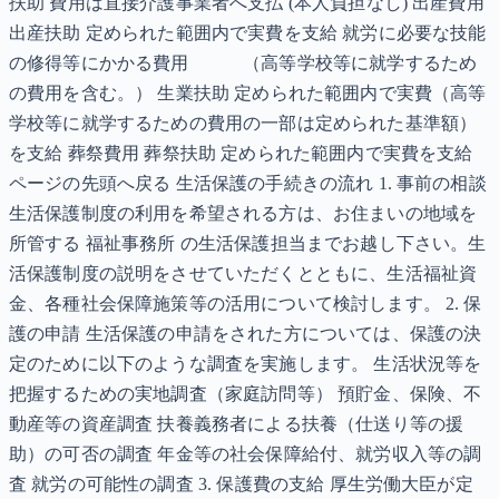
扶助 費用は直接介護事業者へ支払 (本人負担なし) 出産費用
出産扶助 定められた範囲内で実費を支給 就労に必要な技能
の修得等にかかる費用 （高等学校等に就学するため
の費用を含む。） 生業扶助 定められた範囲内で実費（高等
学校等に就学するための費用の一部は定められた基準額）
を支給 葬祭費用 葬祭扶助 定められた範囲内で実費を支給
ページの先頭へ戻る 生活保護の手続きの流れ 1. 事前の相談
生活保護制度の利用を希望される方は、お住まいの地域を
所管する 福祉事務所 の生活保護担当までお越し下さい。生
活保護制度の説明をさせていただくとともに、生活福祉資
金、各種社会保障施策等の活用について検討します。 2. 保
護の申請 生活保護の申請をされた方については、保護の決
定のために以下のような調査を実施します。 生活状況等を
把握するための実地調査（家庭訪問等） 預貯金、保険、不
動産等の資産調査 扶養義務者による扶養（仕送り等の援
助）の可否の調査 年金等の社会保障給付、就労収入等の調
査 就労の可能性の調査 3. 保護費の支給 厚生労働大臣が定