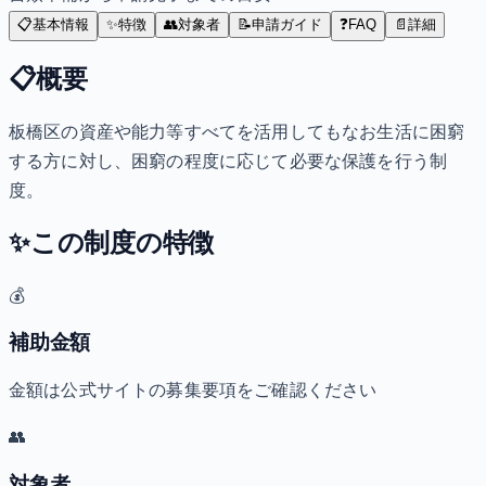
📋
基本情報
✨
特徴
👥
対象者
📝
申請ガイド
❓
FAQ
📄
詳細
📋
概要
板橋区の資産や能力等すべてを活用してもなお生活に困窮
する方に対し、困窮の程度に応じて必要な保護を行う制
度。
✨
この制度の特徴
💰
補助金額
金額は公式サイトの募集要項をご確認ください
👥
対象者