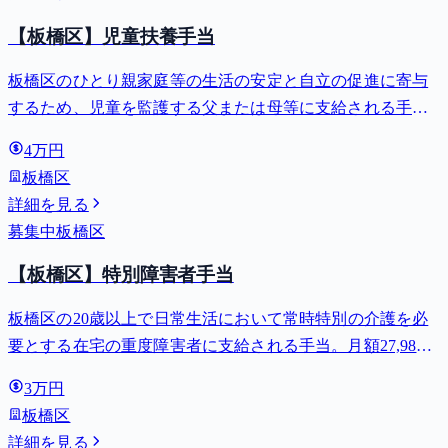
【板橋区】児童扶養手当
板橋区のひとり親家庭等の生活の安定と自立の促進に寄与
するため、児童を監護する父または母等に支給される手
当。全部支給で月額最大44,140円。
4万円
板橋区
詳細を見る
募集中
板橋区
【板橋区】特別障害者手当
板橋区の20歳以上で日常生活において常時特別の介護を必
要とする在宅の重度障害者に支給される手当。月額27,980
円。
3万円
板橋区
詳細を見る