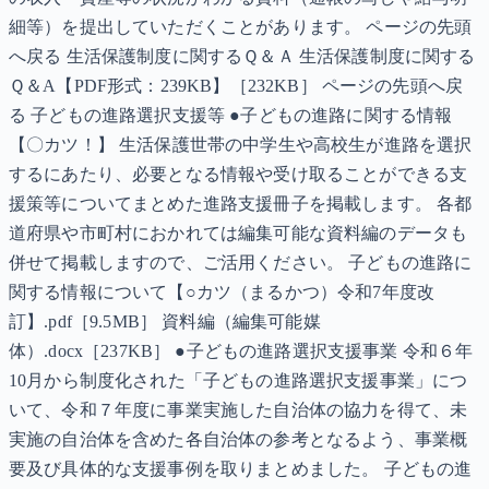
細等）を提出していただくことがあります。 ページの先頭
へ戻る 生活保護制度に関するＱ＆Ａ 生活保護制度に関する
Ｑ＆A【PDF形式：239KB】［232KB］ ページの先頭へ戻
る 子どもの進路選択支援等 ●子どもの進路に関する情報
【〇カツ！】 生活保護世帯の中学生や高校生が進路を選択
するにあたり、必要となる情報や受け取ることができる支
援策等についてまとめた進路支援冊子を掲載します。 各都
道府県や市町村におかれては編集可能な資料編のデータも
併せて掲載しますので、ご活用ください。 子どもの進路に
関する情報について【○カツ（まるかつ）令和7年度改
訂】.pdf［9.5MB］ 資料編（編集可能媒
体）.docx［237KB］ ●子どもの進路選択支援事業 令和６年
10月から制度化された「子どもの進路選択支援事業」につ
いて、令和７年度に事業実施した自治体の協力を得て、未
実施の自治体を含めた各自治体の参考となるよう、事業概
要及び具体的な支援事例を取りまとめました。 子どもの進