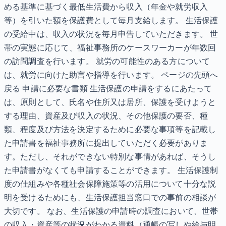
める基準に基づく最低生活費から収入（年金や就労収入
等）を引いた額を保護費として毎月支給します。 生活保護
の受給中は、収入の状況を毎月申告していただきます。 世
帯の実態に応じて、福祉事務所のケースワーカーが年数回
の訪問調査を行います。 就労の可能性のある方について
は、就労に向けた助言や指導を行います。 ページの先頭へ
戻る 申請に必要な書類 生活保護の申請をするにあたって
は、原則として、氏名や住所又は居所、保護を受けようと
する理由、資産及び収入の状況、その他保護の要否、種
類、程度及び方法を決定するために必要な事項等を記載し
た申請書を福祉事務所に提出していただく必要がありま
す。ただし、それができない特別な事情があれば、そうし
た申請書がなくても申請することができます。 生活保護制
度の仕組みや各種社会保障施策等の活用について十分な説
明を受けるためにも、生活保護担当窓口での事前の相談が
大切です。 なお、生活保護の申請時の調査において、世帯
の収入・資産等の状況がわかる資料（通帳の写しや給与明