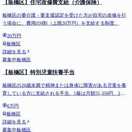
【板橋区】住宅改修費支給（介護保険）
板橋区の要介護・要支援認定を受けた方が自宅の改修を行
う場合に、費用の9割（上限20万円）を支給する制度。
20万円
板橋区
詳細を見る
募集中
板橋区
【板橋区】特別児童扶養手当
板橋区の20歳未満で精神または身体に障害がある児童を養
育している方に支給される手当。1級は月額55,350円、2級
は月額36,860円。
6万円
板橋区
詳細を見る
募集中
板橋区