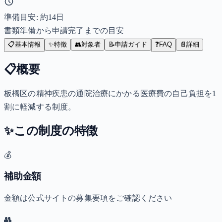
準備目安: 約
14
日
書類準備から申請完了までの目安
📋
基本情報
✨
特徴
👥
対象者
📝
申請ガイド
❓
FAQ
📄
詳細
📋
概要
板橋区の精神疾患の通院治療にかかる医療費の自己負担を1
割に軽減する制度。
✨
この制度の特徴
💰
補助金額
金額は公式サイトの募集要項をご確認ください
👥