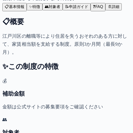
📋
基本情報
✨
特徴
👥
対象者
📝
申請ガイド
❓
FAQ
📄
詳細
📋
概要
江戸川区の離職等により住居を失うおそれのある方に対し
て、家賃相当額を支給する制度。原則3か月間（最長9か
月）。
✨
この制度の特徴
💰
補助金額
金額は公式サイトの募集要項をご確認ください
👥
対象者