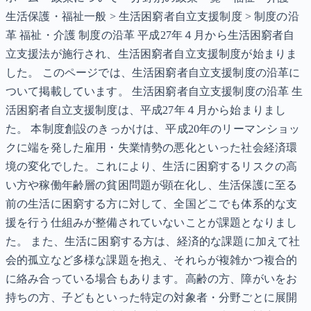
生活保護・福祉一般 > 生活困窮者自立支援制度 > 制度の沿
革 福祉・介護 制度の沿革 平成27年４月から生活困窮者自
立支援法が施行され、生活困窮者自立支援制度が始まりま
した。 このページでは、生活困窮者自立支援制度の沿革に
ついて掲載しています。 生活困窮者自立支援制度の沿革 生
活困窮者自立支援制度は、平成27年４月から始まりまし
た。 本制度創設のきっかけは、平成20年のリーマンショッ
クに端を発した雇用・失業情勢の悪化といった社会経済環
境の変化でした。これにより、生活に困窮するリスクの高
い方や稼働年齢層の貧困問題が顕在化し、生活保護に至る
前の生活に困窮する方に対して、全国どこでも体系的な支
援を行う仕組みが整備されていないことが課題となりまし
た。 また、生活に困窮する方は、経済的な課題に加えて社
会的孤立など多様な課題を抱え、それらが複雑かつ複合的
に絡み合っている場合もあります。高齢の方、障がいをお
持ちの方、子どもといった特定の対象者・分野ごとに展開