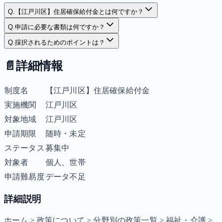
Q.
【江戸川区】住居確保給付金とは何ですか？
Q.
申請に必要な書類は何ですか？
Q.
採択されるためのポイントは？
📄
詳細情報
制度名
【江戸川区】住居確保給付金
実施機関
江戸川区
対象地域
江戸川区
申請期限
随時・未定
ステータス
募集中
対象者
個人、世帯
申請難易度
データ不足
詳細説明
ホーム > 政策について > 分野別の政策一覧 > 福祉・介護 >