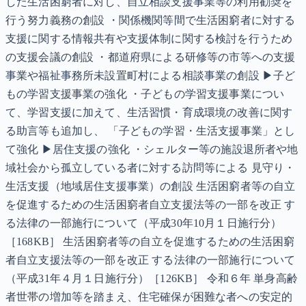
した生活困窮者に対し、自立相談支援事業等の利用勧奨を
行う努力義務の創設 ・関係機関等間で生活困窮者に対する
支援に関する情報共有や支援体制に関する検討を行うため
の支援会議の創設 ・都道府県による研修等の市等への支援
事業や福祉事務所未設置町村による相談事業の創設 ▶子ど
もの学習支援事業の強化 ・子どもの学習支援事業につい
て、学習支援に加えて、生活習慣・育成環境の改善に関す
る助言等も追加し、 「子どもの学習・生活支援事業」とし
て強化 ▶居住支援の強化 ・シェルター等の施設退所者や地
域社会から孤立している者に対する訪問等による 見守り・
生活支援（地域居住支援事業）の創設 生活困窮者等の自立
を促進するための生活困窮者自立支援法等の一部を改正 す
る法律の一部施行について（平成30年10月１日施行分）
［168KB］ 生活困窮者等の自立を促進するための生活困窮
者自立支援法等の一部を改正 する法律の一部施行について
（平成31年４月１日施行分）［126KB］ 令和６年 単身高齢
者世帯の増加等を踏まえ、住宅確保が困難な者への安定的