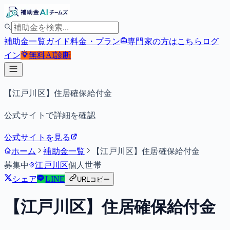
補助金一覧
ガイド
料金・プラン
専門家の方はこちら
ログ
イン
無料
AI診断
【江戸川区】住居確保給付金
公式サイトで詳細を確認
公式サイトを見る
ホーム
補助金一覧
【江戸川区】住居確保給付金
募集中
江戸川区
個人
世帯
シェア
LINE
URLコピー
【江戸川区】住居確保給付金