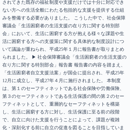
されてきた既存の福祉制度や支援だけでは十分に対応でき
ない方への生活全般にわたる包括的な支援を提供する仕組
みを整備する必要がありました。 こうした中で、社会保障
審議会「生活困窮者の生活支援の在り方に関する特別部
会」において、生活に困窮する方が抱える様々な課題や生
活に困窮する方への支援策に関する具体的な制度設計につ
いて議論が重ねられ、平成25年１月に報告書が取りまとめ
られました。 ▶ 社会保障審議会「生活困窮者の生活支援の
在り方に関する特別部会」報告書 報告書の内容を踏まえ、
「生活困窮者自立支援法案」が国会に提出され、平成25年
12月に成立し、平成27年４月に施行されました。 本制度
は、第１のセーフティネットである社会保険や労働保険、
第３のセーフティネットである生活保護の間の第２のセー
フティネットとして、重層的なセーフティネットを構築
し、生活に困窮する方に対し、生活保護に至る前の段階
で、自立に向けた支援を行うことによって、課題が複雑
化・深刻化する前に自立の促進を図ることを目指していま