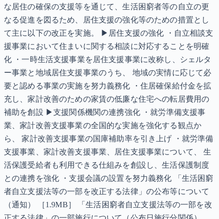
な居住の確保の支援等を通じて、生活困窮者等の自立の更
なる促進を図るため、居住支援の強化等のための措置とし
て主に以下の改正を実施。 ▶居住支援の強化 ・自立相談支
援事業において住まいに関する相談に対応することを明確
化 ・一時生活支援事業を居住支援事業に改称し、シェルタ
ー事業と地域居住支援事業のうち、 地域の実情に応じて必
要と認める事業の実施を努力義務化 ・住居確保給付金を拡
充し、家計改善のための家賃の低廉な住宅への転居費用の
補助を創設 ▶支援関係機関の連携強化 ・就労準備支援事
業、家計改善支援事業の全国的な実施を強化する観点か
ら、 家計改善支援事業の国庫補助率を引き上げ ・就労準備
支援事業、家計改善支援事業、居住支援事業について、 生
活保護受給者も利用できる仕組みを創設し、生活保護制度
との連携を強化 ・支援会議の設置を努力義務化 「生活困窮
者自立支援法等の一部を改正する法律」の公布等について
（通知） ［1.9MB］ 「生活困窮者自立支援法等の一部を改
正する法律」の一部施行について（公布日施行分関係）