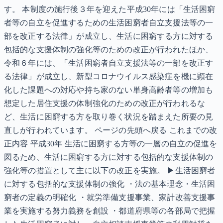
す。 本制度の施行後３年を迎えた平成30年には「生活困窮
者等の自立を促進するための生活困窮者自立支援法等の一
部を改正する法律」が成立し、生活に困窮する方に対する
包括的な支援体制の強化等のための改正が行われたほか、
令和６年には、「生活困窮者自立支援法等の一部を改正す
る法律」が成立し、新型コロナウイルス感染症を機に顕在
化した課題への対応や持ち家のない単身高齢者等の増加も
想定した居住支援の体制強化のための改正が行われるな
ど、生活に困窮する方を取り巻く状況を踏まえた所要の見
直しが行われています。 ページの先頭へ戻る これまでの改
正内容 平成30年 生活に困窮する方等の一層の自立の促進を
図るため、生活に困窮する方に対する包括的な支援体制の
強化等の措置として主に以下の改正を実施。 ▶生活困窮者
に対する包括的な支援体制の強化 ・法の基本理念・生活困
窮者の定義の明確化 ・就労準備支援事業、家計改善支援事
業を実施する努力義務を創設 ・都道府県等の各部局で把握