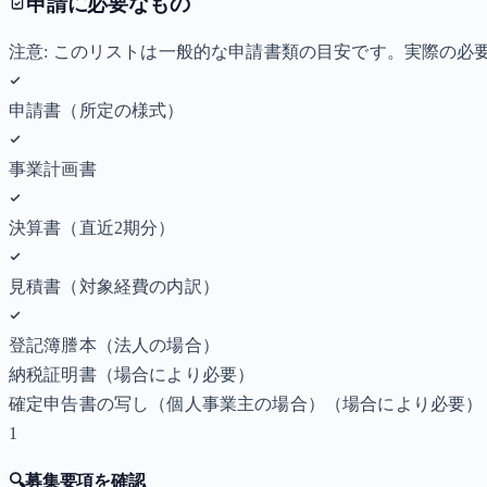
申請に必要なもの
注意: このリストは一般的な申請書類の目安です。実際の
申請書（所定の様式）
事業計画書
決算書（直近2期分）
見積書（対象経費の内訳）
登記簿謄本（法人の場合）
納税証明書
（場合により必要）
確定申告書の写し（個人事業主の場合）
（場合により必要）
1
🔍
募集要項を確認