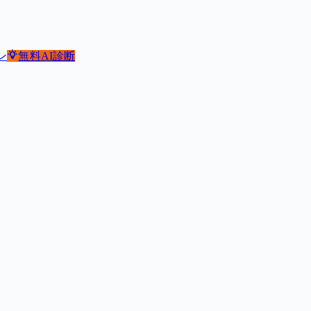
ン
無料
AI診断