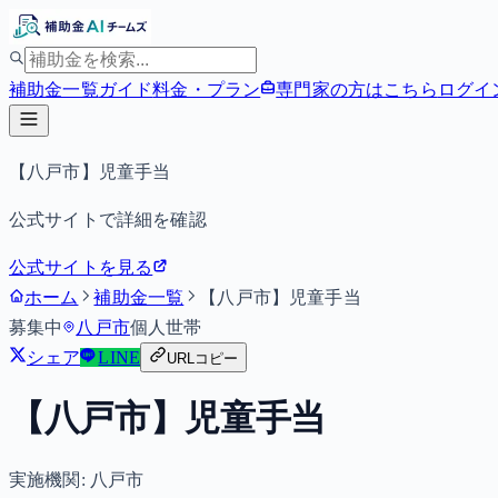
補助金一覧
ガイド
料金・プラン
専門家の方はこちら
ログイ
【八戸市】児童手当
公式サイトで詳細を確認
公式サイトを見る
ホーム
補助金一覧
【八戸市】児童手当
募集中
八戸市
個人
世帯
シェア
LINE
URLコピー
【八戸市】児童手当
実施機関:
八戸市