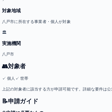
対象地域
八戸市に所在する事業者・個人が対象
🏛️
実施機関
八戸市
👥
対象者
✓
個人
✓
世帯
上記の対象者に該当する方が申請可能です。詳細な要件は公
📝
申請ガイド