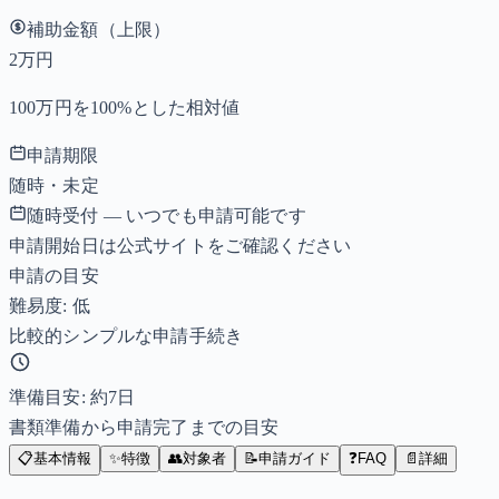
補助金額（上限）
2万円
100万円を100%とした相対値
申請期限
随時・未定
随時受付 — いつでも申請可能です
申請開始日は公式サイトをご確認ください
申請の目安
難易度: 低
比較的シンプルな申請手続き
準備目安: 約
7
日
書類準備から申請完了までの目安
📋
基本情報
✨
特徴
👥
対象者
📝
申請ガイド
❓
FAQ
📄
詳細