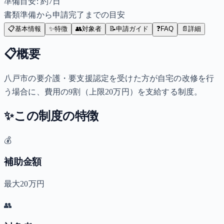
準備目安: 約
7
日
書類準備から申請完了までの目安
📋
基本情報
✨
特徴
👥
対象者
📝
申請ガイド
❓
FAQ
📄
詳細
📋
概要
八戸市の要介護・要支援認定を受けた方が自宅の改修を行
う場合に、費用の9割（上限20万円）を支給する制度。
✨
この制度の特徴
💰
補助金額
最大20万円
👥