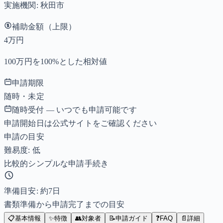
実施機関:
秋田市
補助金額（上限）
4万円
100万円を100%とした相対値
申請期限
随時・未定
随時受付 — いつでも申請可能です
申請開始日は公式サイトをご確認ください
申請の目安
難易度: 低
比較的シンプルな申請手続き
準備目安: 約
7
日
書類準備から申請完了までの目安
📋
基本情報
✨
特徴
👥
対象者
📝
申請ガイド
❓
FAQ
📄
詳細