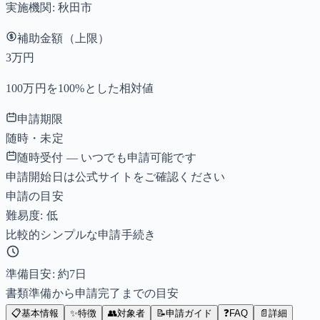
実施機関:
秋田市
補助金額（上限）
3万円
100万円を100%とした相対値
申請期限
随時・未定
随時受付 — いつでも申請可能です
申請開始日は公式サイトをご確認ください
申請の目安
難易度: 低
比較的シンプルな申請手続き
準備目安: 約
7
日
書類準備から申請完了までの目安
📋
基本情報
✨
特徴
👥
対象者
📝
申請ガイド
❓
FAQ
📄
詳細