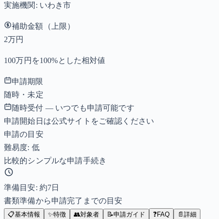
実施機関:
いわき市
補助金額（上限）
2万円
100万円を100%とした相対値
申請期限
随時・未定
随時受付 — いつでも申請可能です
申請開始日は公式サイトをご確認ください
申請の目安
難易度: 低
比較的シンプルな申請手続き
準備目安: 約
7
日
書類準備から申請完了までの目安
📋
基本情報
✨
特徴
👥
対象者
📝
申請ガイド
❓
FAQ
📄
詳細