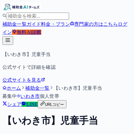
補助金一覧
ガイド
料金・プラン
専門家の方はこちら
ログ
イン
無料
AI診断
【いわき市】児童手当
公式サイトで詳細を確認
公式サイトを見る
ホーム
補助金一覧
【いわき市】児童手当
募集中
いわき市
個人
世帯
シェア
LINE
URLコピー
【いわき市】児童手当