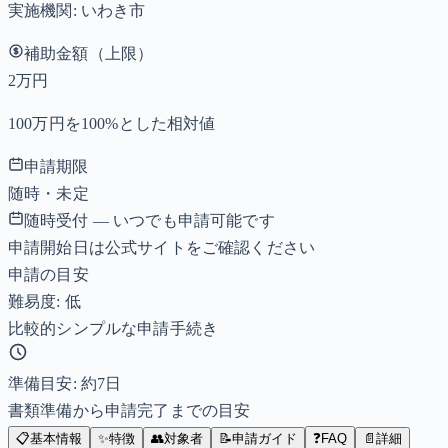
実施機関:
いわき市
補助金額（上限）
2万円
100万円を100%とした相対値
申請期限
随時・未定
随時受付 — いつでも申請可能です
申請開始日は公式サイトをご確認ください
申請の目安
難易度: 低
比較的シンプルな申請手続き
準備目安: 約
7
日
書類準備から申請完了までの目安
📋
基本情報
✨
特徴
👥
対象者
📝
申請ガイド
❓
FAQ
📄
詳細