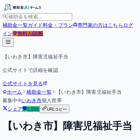
補助金一覧
ガイド
料金・プラン
専門家の方はこちら
ログ
イン
無料
AI診断
【いわき市】障害児福祉手当
公式サイトで詳細を確認
公式サイトを見る
ホーム
補助金一覧
【いわき市】障害児福祉手当
募集中
いわき市
個人
世帯
シェア
LINE
URLコピー
【いわき市】障害児福祉手当