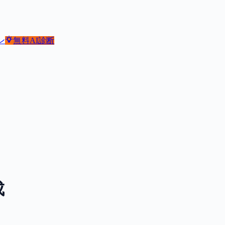
ン
無料
AI診断
成