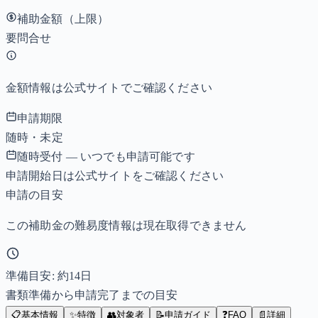
補助金額（上限）
要問合せ
金額情報は公式サイトでご確認ください
申請期限
随時・未定
随時受付 — いつでも申請可能です
申請開始日は公式サイトをご確認ください
申請の目安
この補助金の難易度情報は現在取得できません
準備目安: 約
14
日
書類準備から申請完了までの目安
📋
基本情報
✨
特徴
👥
対象者
📝
申請ガイド
❓
FAQ
📄
詳細