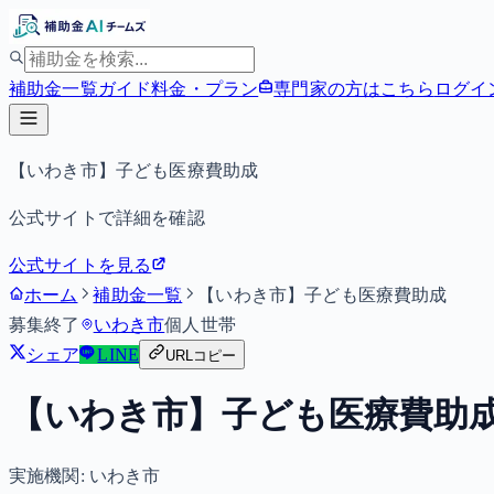
補助金一覧
ガイド
料金・プラン
専門家の方はこちら
ログイ
【いわき市】子ども医療費助成
公式サイトで詳細を確認
公式サイトを見る
ホーム
補助金一覧
【いわき市】子ども医療費助成
募集終了
いわき市
個人
世帯
シェア
LINE
URLコピー
【いわき市】子ども医療費助
実施機関:
いわき市