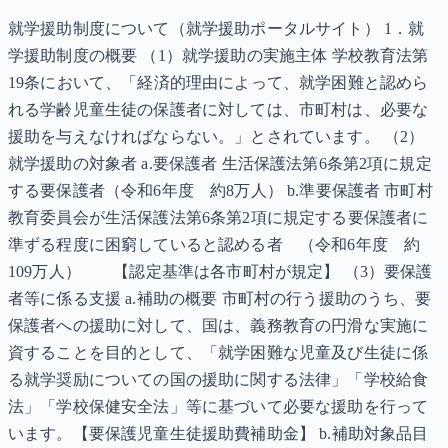
就学援助制度について（就学援助ポータルサイト） 1．就
学援助制度の概要 （1）就学援助の実施主体 学校教育法第
19条において、「経済的理由によって、就学困難と認めら
れる学齢児童生徒の保護者に対しては、市町村は、必要な
援助を与えなければならない。」とされています。 （2）
就学援助の対象者 a.要保護者 生活保護法第6条第2項に規定
する要保護者（令和6年度 約8万人） b.準要保護者 市町村
教育委員会が生活保護法第6条第2項に規定する要保護者に
準ずる程度に困窮していると認める者 （令和6年度 約
109万人） 【認定基準は各市町村が規定】 （3）要保護
者等に係る支援 a.補助の概要 市町村の行う援助のうち、要
保護者への援助に対して、国は、義務教育の円滑な実施に
資することを目的として、「就学困難な児童及び生徒に係
る就学奨励についての国の援助に関する法律」「学校給食
法」「学校保健安全法」等に基づいて必要な援助を行って
います。【要保護児童生徒援助費補助金】 b.補助対象品目