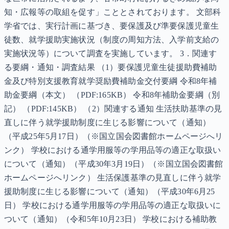
知・広報等の取組を促す」こととされております。 文部科
学省では、実行計画に基づき、要保護及び準要保護児童生
徒数、就学援助実施状況（制度の周知方法、入学前支給の
実施状況等）について調査を実施しています。 3．関連す
る要綱・通知・調査結果 （1）要保護児童生徒援助費補助
金及び特別支援教育就学奨励費補助金交付要綱 令和8年補
助金要綱（本文） （PDF:165KB） 令和8年補助金要綱（別
記） （PDF:145KB） （2）関連する通知 生活扶助基準の見
直しに伴う就学援助制度に生じる影響について（通知）
（平成25年5月17日）（※国立国会図書館ホームページへリ
ンク） 学校における通学用服等の学用品等の適正な取扱い
について（通知）（平成30年3月19日）（※国立国会図書館
ホームページへリンク） 生活保護基準の見直しに伴う就学
援助制度に生じる影響について（通知）（平成30年6月25
日） 学校における通学用服等の学用品等の適正な取扱いに
ついて（通知）（令和5年10月23日） 学校における補助教