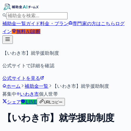
補助金一覧
ガイド
料金・プラン
専門家の方はこちら
ログ
イン
無料
AI診断
【いわき市】就学援助制度
公式サイトで詳細を確認
公式サイトを見る
ホーム
補助金一覧
【いわき市】就学援助制度
募集中
いわき市
個人
世帯
シェア
LINE
URLコピー
【いわき市】就学援助制度