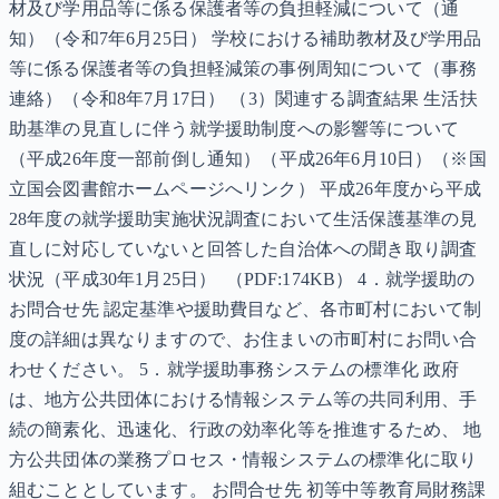
材及び学用品等に係る保護者等の負担軽減について（通
知）（令和7年6月25日） 学校における補助教材及び学用品
等に係る保護者等の負担軽減策の事例周知について（事務
連絡）（令和8年7月17日） （3）関連する調査結果 生活扶
助基準の見直しに伴う就学援助制度への影響等について
（平成26年度一部前倒し通知）（平成26年6月10日）（※国
立国会図書館ホームページへリンク） 平成26年度から平成
28年度の就学援助実施状況調査において生活保護基準の見
直しに対応していないと回答した自治体への聞き取り調査
状況（平成30年1月25日） （PDF:174KB） 4．就学援助の
お問合せ先 認定基準や援助費目など、各市町村において制
度の詳細は異なりますので、お住まいの市町村にお問い合
わせください。 5．就学援助事務システムの標準化 政府
は、地方公共団体における情報システム等の共同利用、手
続の簡素化、迅速化、行政の効率化等を推進するため、 地
方公共団体の業務プロセス・情報システムの標準化に取り
組むこととしています。 お問合せ先 初等中等教育局財務課