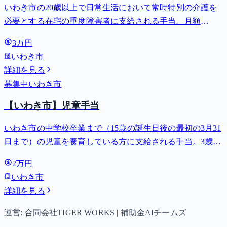
いわき市の20歳以上で日常生活において常時特別の介護を
必要とする在宅の重度障害者に支給される手当。月額
27,980円。
3万円
いわき市
詳細を見る
募集中
いわき市
【いわき市】児童手当
いわき市の中学校卒業まで（15歳の誕生日後の最初の3月31
日まで）の児童を養育している方に支給される手当。3歳未
満は月額15,000円、3歳以上小学校修了前は月額10,000円
2万円
（第3子以降は15,000円）、中学生は月額10,000円。
いわき市
詳細を見る
運営: 合同会社TIGER WORKS | 補助金AIチームズ