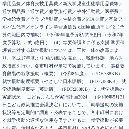
学用品費／体育実技用具費／新入学児童生徒学用品費等／
通学用品費／通学費／修学旅行費／校外活動費／医療費／
学校給食費／クラブ活動費／生徒会費／PTA会費／卒業ア
ルバム代等／オンライン学習通信費 c.国庫補助率 1／2（予
算の範囲内で補助） d.令和8年度予算額 約5億円 （令和7年
度予算額 ： 約5億円 ） （4）準要保護者に係る支援 準要保
護者に対する就学援助については、三位一体の改革によ
り、平成17年度より国の補助を廃止し、税源移譲・地方財
政措置を行い、各市町村が単独で実施しています。 義務教
育段階の就学援助（概要）（令和8年度） （PDF:388KB）
就学援助制度概要（やさしい日本語版） （PDF:388KB） 就
学援助制度概要（英語版） （PDF:288KB） 2．就学援助の
実施状況 「こどもまんなか実行計画2024」（令和6年5月31
日こども政策推進会議決定）において、「就学援助の実施
状況等を定期的に調査・公表することで、各市町村におけ
る就学援助の適切な運用を促すとともに、就学援助が必要
な世帯に活用されるよう、各市町村におけるきめ細かな周