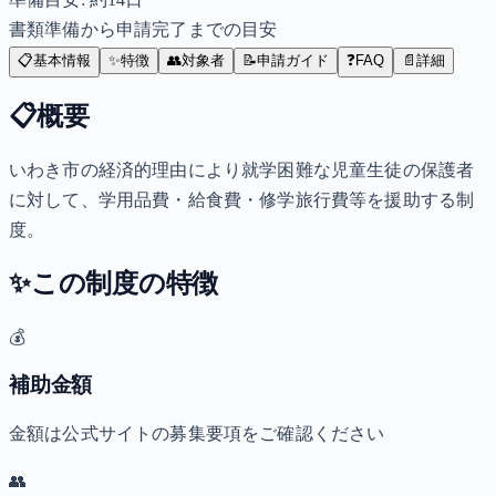
書類準備から申請完了までの目安
📋
基本情報
✨
特徴
👥
対象者
📝
申請ガイド
❓
FAQ
📄
詳細
📋
概要
いわき市の経済的理由により就学困難な児童生徒の保護者
に対して、学用品費・給食費・修学旅行費等を援助する制
度。
✨
この制度の特徴
💰
補助金額
金額は公式サイトの募集要項をご確認ください
👥