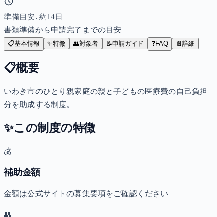
準備目安: 約
14
日
書類準備から申請完了までの目安
📋
基本情報
✨
特徴
👥
対象者
📝
申請ガイド
❓
FAQ
📄
詳細
📋
概要
いわき市のひとり親家庭の親と子どもの医療費の自己負担
分を助成する制度。
✨
この制度の特徴
💰
補助金額
金額は公式サイトの募集要項をご確認ください
👥