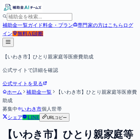
補助金一覧
ガイド
料金・プラン
専門家の方はこちら
ログ
イン
無料
AI診断
【いわき市】ひとり親家庭等医療費助成
公式サイトで詳細を確認
公式サイトを見る
ホーム
補助金一覧
【いわき市】ひとり親家庭等医療費
助成
募集中
いわき市
個人
世帯
シェア
LINE
URLコピー
【いわき市】ひとり親家庭等