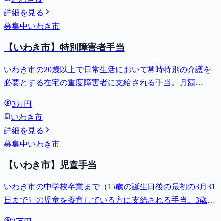
詳細を見る
募集中
いわき市
【いわき市】特別障害者手当
いわき市の20歳以上で日常生活において常時特別の介護を
必要とする在宅の重度障害者に支給される手当。月額
27,980円。
3万円
いわき市
詳細を見る
募集中
いわき市
【いわき市】児童手当
いわき市の中学校卒業まで（15歳の誕生日後の最初の3月31
日まで）の児童を養育している方に支給される手当。3歳未
満は月額15,000円、3歳以上小学校修了前は月額10,000円