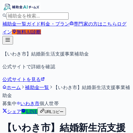
補助金一覧
ガイド
料金・プラン
専門家の方はこちら
ログ
イン
無料
AI診断
【いわき市】結婚新生活支援事業補助金
公式サイトで詳細を確認
公式サイトを見る
ホーム
補助金一覧
【いわき市】結婚新生活支援事業補
助金
募集中
いわき市
個人
世帯
シェア
LINE
URLコピー
【いわき市】結婚新生活支援