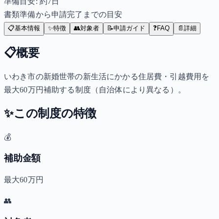
準備目安: 約
7
日
書類準備から申請完了までの目安
📋
基本情報
✨
特徴
👥
対象者
📝
申請ガイド
❓
FAQ
📄
詳細
📋
概要
いわき市の新婚世帯の新生活にかかる住居費・引越費用を
最大60万円補助する制度（自治体により異なる）。
✨
この制度の特徴
💰
補助金額
最大60万円
👥