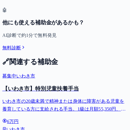
🤖
他にも使える補助金があるかも？
AI診断で約1分で無料発見
無料診断
🔗
関連する補助金
募集中
いわき市
【いわき市】特別児童扶養手当
いわき市の20歳未満で精神または身体に障害がある児童を
養育している方に支給される手当。1級は月額55,350円、2
級は月額36,860円。
6万円
いわき市