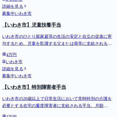
詳細を見る
募集中
いわき市
【いわき市】児童扶養手当
いわき市のひとり親家庭等の生活の安定と自立の促進に寄
与するため、児童を監護する父または母等に支給される手
当。全部支給で月額最大44,140円。
4万円
いわき市
詳細を見る
募集中
いわき市
【いわき市】特別障害者手当
いわき市の20歳以上で日常生活において常時特別の介護を
必要とする在宅の重度障害者に支給される手当。月額
27,980円。
3万円