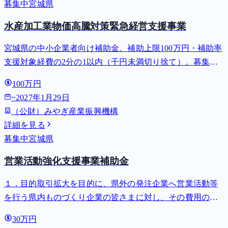
募集中
宮城県
水産加工業物価高騰対策緊急経営支援事業
宮城県の中小企業者向け補助金。補助上限100万円・補助率
支援対象経費の2分の1以内（千円未満切り捨て）。募集締
切 2027-01-29。⚠️対象業種は日本標準産業分類の「水産食
100万円
料品製造業」（小分類092）に属する水産加工業者に限られ
~
2027年1月29日
ます。宮...
（公財）みやぎ産業振興機構
詳細を見る
募集中
宮城県
営業活動強化支援事業補助金
１．目的取引拡大を目的に、県外の発注企業へ営業活動等
を行う県内ものづくり企業の皆さまに対し、その費用の一
部を補助する「営業活動強化支援事業補助金」を交付しま
30万円
す。