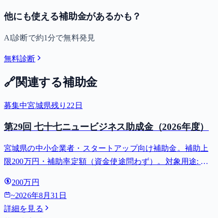
他にも使える補助金があるかも？
AI診断で約1分で無料発見
無料診断
🔗
関連する補助金
募集中
宮城県
残り
22
日
第29回 七十七ニュービジネス助成金（2026年度）
宮城県の中小企業者・スタートアップ向け補助金。補助上
限200万円・補助率定額（資金使途問わず）。対象用途: 創
業・新事業展開。募集締切 2026-08-31。
200万円
~
2026年8月31日
詳細を見る