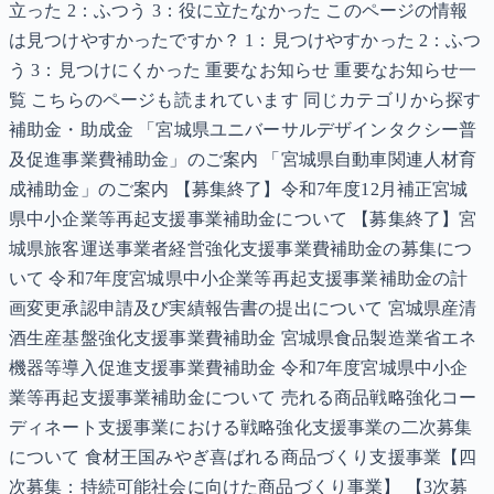
立った 2：ふつう 3：役に立たなかった このページの情報
は見つけやすかったですか？ 1：見つけやすかった 2：ふつ
う 3：見つけにくかった 重要なお知らせ 重要なお知らせ一
覧 こちらのページも読まれています 同じカテゴリから探す
補助金・助成金 「宮城県ユニバーサルデザインタクシー普
及促進事業費補助金」のご案内 「宮城県自動車関連人材育
成補助金」のご案内 【募集終了】令和7年度12月補正宮城
県中小企業等再起支援事業補助金について 【募集終了】宮
城県旅客運送事業者経営強化支援事業費補助金の募集につ
いて 令和7年度宮城県中小企業等再起支援事業補助金の計
画変更承認申請及び実績報告書の提出について 宮城県産清
酒生産基盤強化支援事業費補助金 宮城県食品製造業省エネ
機器等導入促進支援事業費補助金 令和7年度宮城県中小企
業等再起支援事業補助金について 売れる商品戦略強化コー
ディネート支援事業における戦略強化支援事業の二次募集
について 食材王国みやぎ喜ばれる商品づくり支援事業【四
次募集：持続可能社会に向けた商品づくり事業】 【3次募