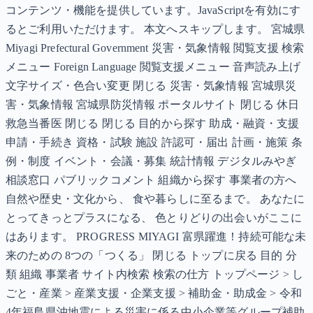
コンテンツ・機能を提供しています。JavaScriptを有効にす
るとご利用いただけます。 本文へスキップします。 宮城県
Miyagi Prefectural Government 災害・気象情報 閲覧支援 検索
メニュー Foreign Language 閲覧支援メニュー 音声読み上げ
文字サイズ・色合い変更 閉じる 災害・気象情報 宮城県災
害・気象情報 宮城県防災情報 ポータルサイト 閉じる 休日
救急当番医 閉じる 閉じる 目的から探す 助成・融資・支援
申請・手続き 資格・試験 施設 許認可・届出 計画・施策 条
例・制度 イベント・会議・募集 統計情報 デジタルみやぎ
相談窓口 パブリックコメント 組織から探す 事業者の方へ
自然や歴史・文化から、 食や暮らしに至るまで。 あなたに
とってきっとプラスになる、 色とりどりの出会いがここに
はあります。 PROGRESS MIYAGI 富県躍進！持続可能な未
来のための 8つの「つくる」 閉じる トップに戻る 目的 分
類 組織 事業者 サイト内検索 検索の仕方 トップページ > し
ごと・産業 > 産業支援・企業支援 > 補助金・助成金 > 令和
4年福島県沖地震による災害に係る中小企業等グループ補助