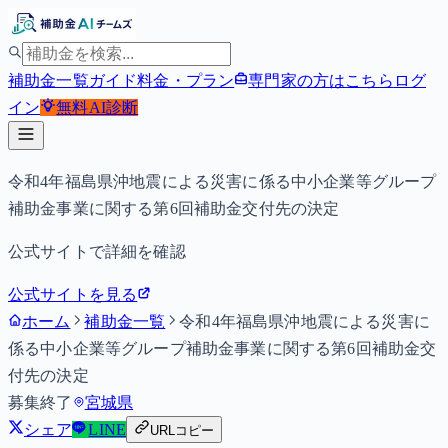
補助金一覧
ガイド
料金・プラン
専門家の方はこちら
ログ
イン
無料
AI診断
令和4年福島県沖地震による災害に係る中小企業等グループ
補助金事業に関する第6回補助金交付先の決定
公式サイトで詳細を確認
公式サイトを見る
ホーム
補助金一覧
令和4年福島県沖地震による災害に
係る中小企業等グループ補助金事業に関する第6回補助金交
付先の決定
募集終了
宮城県
シェア
LINE
URLコピー