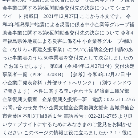
金事業に関する第6回補助金交付先の決定について シェア
ツイート 掲載日：2021年12月27日 ここから本文です。 令
和4年福島県沖地震による災害に係る中小企業等グループ補
助金事業に関する第6回補助金交付先の決定について 令和4
年福島県沖地震による災害に係る中小企業等グループ補助
金（なりわい再建支援事業）について,補助金交付申請のあ
った事業者のうち,50事業者を交付先として決定しましたの
で,お知らせします。 第6回（令和4年12月27日付）交付決定
事業者一覧（PDF：320KB） 【参考】令和4年12月27日 中
小企業庁発表資料（外部サイトへリンク）（別ウィンドウ
で開きます） 本件に関する問い合わせ先 経済商工観光部
企業復興支援室 企業復興支援第一班 電話：022-211-2765
お問い合わせ先 中小企業支援室企業復興支援班 宮城県仙台
市青葉区本町3丁目8番１号 電話番号：022-211-2765 より良
いウェブサイトにするためにみなさまのご意見をお聞かせ
ください このページの情報は役に立ちましたか？ 1：役に