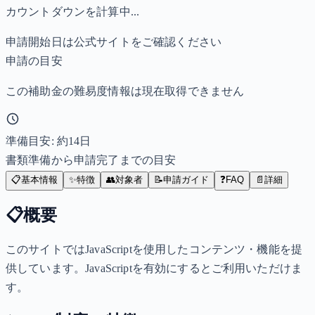
カウントダウンを計算中...
申請開始日は公式サイトをご確認ください
申請の目安
この補助金の難易度情報は現在取得できません
準備目安: 約
14
日
書類準備から申請完了までの目安
📋
基本情報
✨
特徴
👥
対象者
📝
申請ガイド
❓
FAQ
📄
詳細
📋
概要
このサイトではJavaScriptを使用したコンテンツ・機能を提
供しています。JavaScriptを有効にするとご利用いただけま
す。