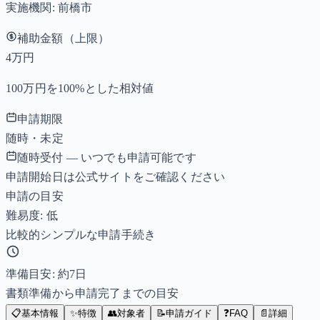
実施機関:
前橋市
補助金額（上限）
4万円
100万円を100%とした相対値
申請期限
随時・未定
随時受付 — いつでも申請可能です
申請開始日は公式サイトをご確認ください
申請の目安
難易度: 低
比較的シンプルな申請手続き
準備目安: 約
7
日
書類準備から申請完了までの目安
📋
基本情報
✨
特徴
👥
対象者
📝
申請ガイド
❓
FAQ
📄
詳細