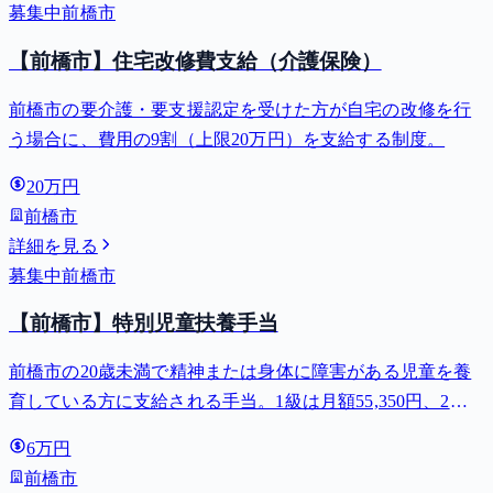
募集中
前橋市
【前橋市】住宅改修費支給（介護保険）
前橋市の要介護・要支援認定を受けた方が自宅の改修を行
う場合に、費用の9割（上限20万円）を支給する制度。
20万円
前橋市
詳細を見る
募集中
前橋市
【前橋市】特別児童扶養手当
前橋市の20歳未満で精神または身体に障害がある児童を養
育している方に支給される手当。1級は月額55,350円、2級
は月額36,860円。
6万円
前橋市