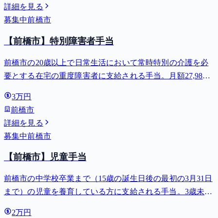
詳細を見る
募集中
前橋市
【前橋市】特別障害者手当
前橋市の20歳以上で日常生活において常時特別の介護を必
要とする在宅の重度障害者に支給される手当。月額27,980
円。
3万円
前橋市
詳細を見る
募集中
前橋市
【前橋市】児童手当
前橋市の中学校卒業まで（15歳の誕生日後の最初の3月31日
まで）の児童を養育している方に支給される手当。3歳未満
は月額15,000円、3歳以上小学校修了前は月額10,000円（第3
2万円
子以降は15,000円）、中学生は月額10,000円。