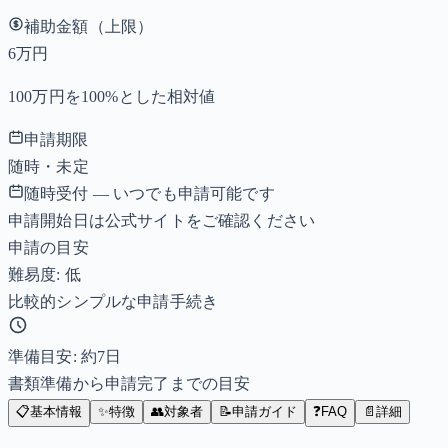
補助金額（上限）
6万円
100万円を100%とした相対値
申請期限
随時・未定
随時受付 — いつでも申請可能です
申請開始日は公式サイトをご確認ください
申請の目安
難易度: 低
比較的シンプルな申請手続き
準備目安: 約
7
日
書類準備から申請完了までの目安
📋
基本情報
✨
特徴
👥
対象者
📝
申請ガイド
❓
FAQ
📄
詳細