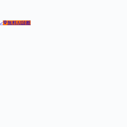
ン
無料
AI診断