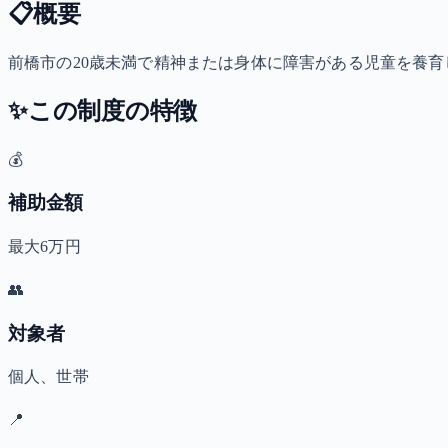
📋
概要
前橋市の20歳未満で精神または身体に障害がある児童を養育してい
✨
この制度の特徴
💰
補助金額
最大6万円
👥
対象者
個人、世帯
📍