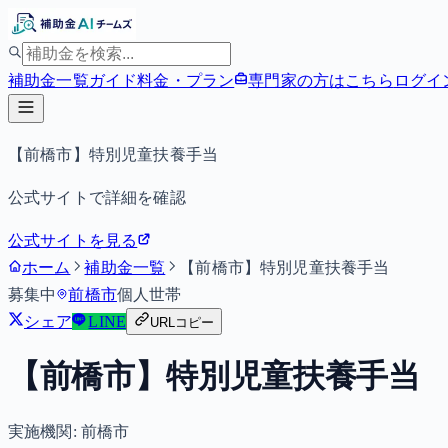
補助金一覧
ガイド
料金・プラン
専門家の方はこちら
ログイ
【前橋市】特別児童扶養手当
公式サイトで詳細を確認
公式サイトを見る
ホーム
補助金一覧
【前橋市】特別児童扶養手当
募集中
前橋市
個人
世帯
シェア
LINE
URLコピー
【前橋市】特別児童扶養手当
実施機関:
前橋市