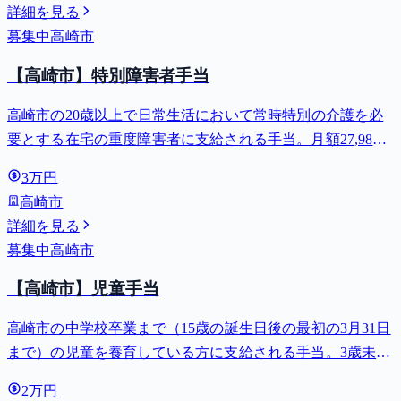
詳細を見る
募集中
高崎市
【高崎市】特別障害者手当
高崎市の20歳以上で日常生活において常時特別の介護を必
要とする在宅の重度障害者に支給される手当。月額27,980
円。
3万円
高崎市
詳細を見る
募集中
高崎市
【高崎市】児童手当
高崎市の中学校卒業まで（15歳の誕生日後の最初の3月31日
まで）の児童を養育している方に支給される手当。3歳未満
は月額15,000円、3歳以上小学校修了前は月額10,000円（第3
2万円
子以降は15,000円）、中学生は月額10,000円。