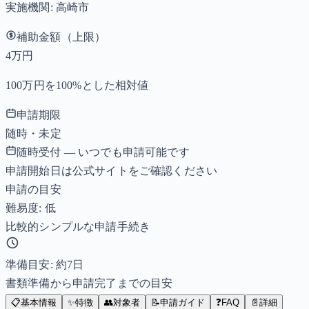
実施機関:
高崎市
補助金額（上限）
4万円
100万円を100%とした相対値
申請期限
随時・未定
随時受付 — いつでも申請可能です
申請開始日は公式サイトをご確認ください
申請の目安
難易度: 低
比較的シンプルな申請手続き
準備目安: 約
7
日
書類準備から申請完了までの目安
📋
基本情報
✨
特徴
👥
対象者
📝
申請ガイド
❓
FAQ
📄
詳細