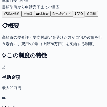
準備目安: 約
7
日
書類準備から申請完了までの目安
📋
基本情報
✨
特徴
👥
対象者
📝
申請ガイド
❓
FAQ
📄
詳細
📋
概要
高崎市の要介護・要支援認定を受けた方が自宅の改修を行
う場合に、費用の9割（上限20万円）を支給する制度。
✨
この制度の特徴
💰
補助金額
最大20万円
👥