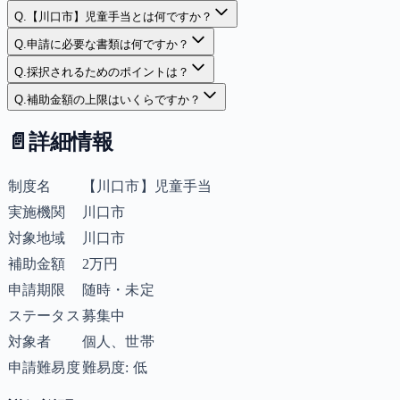
Q.
【川口市】児童手当とは何ですか？
Q.
申請に必要な書類は何ですか？
Q.
採択されるためのポイントは？
Q.
補助金額の上限はいくらですか？
📄
詳細情報
制度名
【川口市】児童手当
実施機関
川口市
対象地域
川口市
補助金額
2万円
申請期限
随時・未定
ステータス
募集中
対象者
個人、世帯
申請難易度
難易度: 低