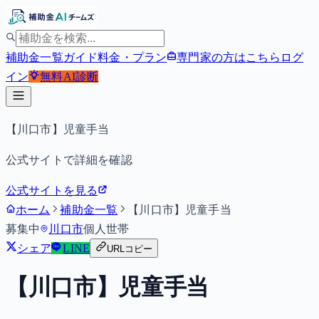
補助金一覧
ガイド
料金・プラン
専門家の方はこちら
ログ
イン
無料
AI診断
【川口市】児童手当
公式サイトで詳細を確認
公式サイトを見る
ホーム
補助金一覧
【川口市】児童手当
募集中
川口市
個人
世帯
シェア
LINE
URLコピー
【川口市】児童手当