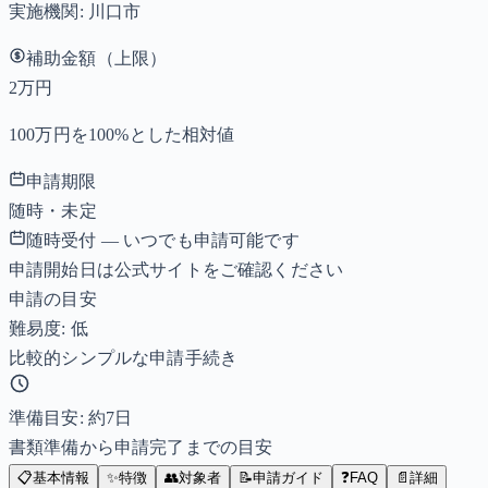
実施機関:
川口市
補助金額（上限）
2万円
100万円を100%とした相対値
申請期限
随時・未定
随時受付 — いつでも申請可能です
申請開始日は公式サイトをご確認ください
申請の目安
難易度: 低
比較的シンプルな申請手続き
準備目安: 約
7
日
書類準備から申請完了までの目安
📋
基本情報
✨
特徴
👥
対象者
📝
申請ガイド
❓
FAQ
📄
詳細