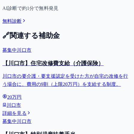
AI診断で約1分で無料発見
無料診断
🔗
関連する補助金
募集中
川口市
【川口市】住宅改修費支給（介護保険）
川口市の要介護・要支援認定を受けた方が自宅の改修を行
う場合に、費用の9割（上限20万円）を支給する制度。
20万円
川口市
詳細を見る
募集中
川口市