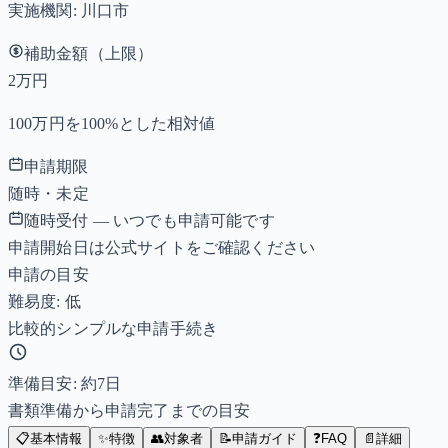
実施機関:
川口市
補助金額（上限）
2万円
100万円を100%とした相対値
申請期限
随時・未定
随時受付 — いつでも申請可能です
申請開始日は公式サイトをご確認ください
申請の目安
難易度: 低
比較的シンプルな申請手続き
準備目安: 約
7
日
書類準備から申請完了までの目安
📋
基本情報
✨
特徴
👥
対象者
📝
申請ガイド
❓
FAQ
📄
詳細