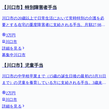
【川口市】特別障害者手当
川口市の20歳以上で日常生活において常時特別の介護を必
要とする在宅の重度障害者に支給される手当。月額27,980
円。
3万円
川口市
詳細を見る
募集中
川口市
【川口市】児童手当
川口市の中学校卒業まで（15歳の誕生日後の最初の3月31日
まで）の児童を養育している方に支給される手当。3歳未満
は月額15,000円、3歳以上小学校修了前は月額10,000円（第3
2万円
子以降は15,000円）、中学生は月額10,000円。
川口市
詳細を見る