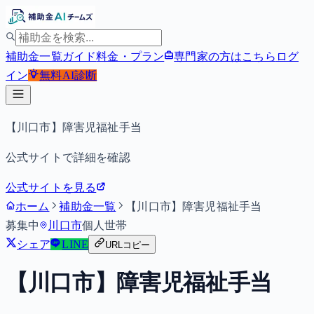
補助金一覧
ガイド
料金・プラン
専門家の方はこちら
ログ
イン
無料
AI診断
【川口市】障害児福祉手当
公式サイトで詳細を確認
公式サイトを見る
ホーム
補助金一覧
【川口市】障害児福祉手当
募集中
川口市
個人
世帯
シェア
LINE
URLコピー
【川口市】障害児福祉手当