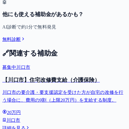
🤖
他にも使える補助金があるかも？
AI診断で約1分で無料発見
無料診断
🔗
関連する補助金
募集中
川口市
【川口市】住宅改修費支給（介護保険）
川口市の要介護・要支援認定を受けた方が自宅の改修を行
う場合に、費用の9割（上限20万円）を支給する制度。
20万円
川口市
詳細を見る