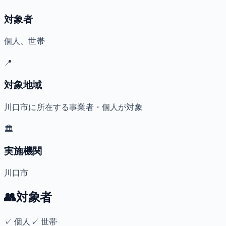
対象者
個人、世帯
📍
対象地域
川口市に所在する事業者・個人が対象
🏛️
実施機関
川口市
👥
対象者
✓
個人
✓
世帯