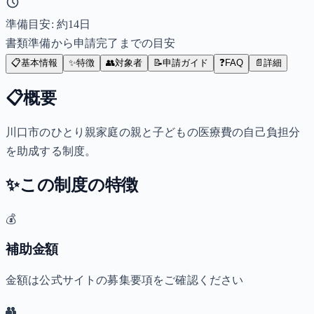
準備目安: 約
14
日
書類準備から申請完了までの目安
📋
基本情報
✨
特徴
👥
対象者
📝
申請ガイド
❓
FAQ
📄
詳細
📋
概要
川口市のひとり親家庭の親と子どもの医療費の自己負担分
を助成する制度。
✨
この制度の特徴
💰
補助金額
金額は公式サイトの募集要項をご確認ください
👥