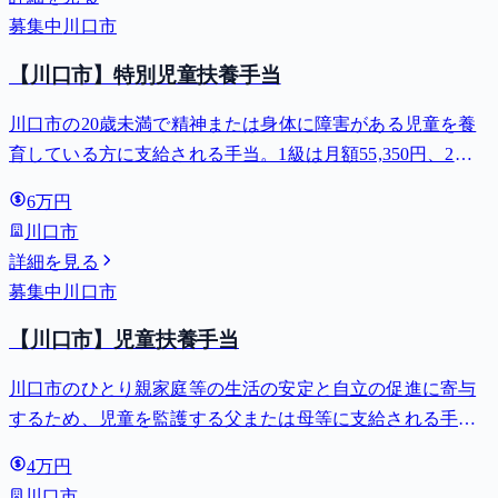
募集中
川口市
【川口市】特別児童扶養手当
川口市の20歳未満で精神または身体に障害がある児童を養
育している方に支給される手当。1級は月額55,350円、2級
は月額36,860円。
6万円
川口市
詳細を見る
募集中
川口市
【川口市】児童扶養手当
川口市のひとり親家庭等の生活の安定と自立の促進に寄与
するため、児童を監護する父または母等に支給される手
当。全部支給で月額最大44,140円。
4万円
川口市