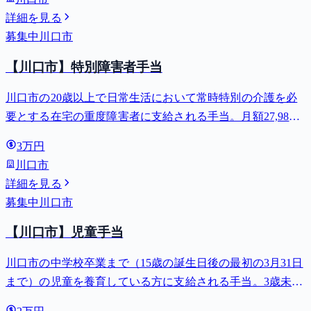
詳細を見る
募集中
川口市
【川口市】特別障害者手当
川口市の20歳以上で日常生活において常時特別の介護を必
要とする在宅の重度障害者に支給される手当。月額27,980
円。
3万円
川口市
詳細を見る
募集中
川口市
【川口市】児童手当
川口市の中学校卒業まで（15歳の誕生日後の最初の3月31日
まで）の児童を養育している方に支給される手当。3歳未満
は月額15,000円、3歳以上小学校修了前は月額10,000円（第3