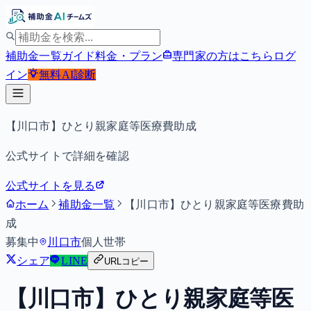
補助金一覧
ガイド
料金・プラン
専門家の方はこちら
ログ
イン
無料
AI診断
【川口市】ひとり親家庭等医療費助成
公式サイトで詳細を確認
公式サイトを見る
ホーム
補助金一覧
【川口市】ひとり親家庭等医療費助
成
募集中
川口市
個人
世帯
シェア
LINE
URLコピー
【川口市】ひとり親家庭等医