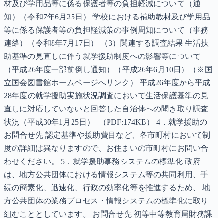
材及び学用品等に係る保護者等の負担軽減について（通
知）（令和7年6月25日） 学校における補助教材及び学用品
等に係る保護者等の負担軽減策の事例周知について（事務
連絡）（令和8年7月17日） （3）関連する調査結果 生活扶
助基準の見直しに伴う就学援助制度への影響等について
（平成26年度一部前倒し通知）（平成26年6月10日）（※国
立国会図書館ホームページへリンク） 平成26年度から平成
28年度の就学援助実施状況調査において生活保護基準の見
直しに対応していないと回答した自治体への聞き取り調査
状況（平成30年1月25日） （PDF:174KB） 4．就学援助の
お問合せ先 認定基準や援助費目など、各市町村において制
度の詳細は異なりますので、お住まいの市町村にお問い合
わせください。 5．就学援助事務システムの標準化 政府
は、地方公共団体における情報システム等の共同利用、手
続の簡素化、迅速化、行政の効率化等を推進するため、 地
方公共団体の業務プロセス・情報システムの標準化に取り
組むこととしています。 お問合せ先 初等中等教育局財務課