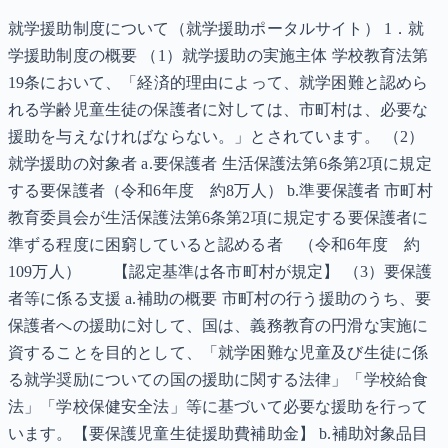
就学援助制度について（就学援助ポータルサイト） 1．就
学援助制度の概要 （1）就学援助の実施主体 学校教育法第
19条において、「経済的理由によって、就学困難と認めら
れる学齢児童生徒の保護者に対しては、市町村は、必要な
援助を与えなければならない。」とされています。 （2）
就学援助の対象者 a.要保護者 生活保護法第6条第2項に規定
する要保護者（令和6年度 約8万人） b.準要保護者 市町村
教育委員会が生活保護法第6条第2項に規定する要保護者に
準ずる程度に困窮していると認める者 （令和6年度 約
109万人） 【認定基準は各市町村が規定】 （3）要保護
者等に係る支援 a.補助の概要 市町村の行う援助のうち、要
保護者への援助に対して、国は、義務教育の円滑な実施に
資することを目的として、「就学困難な児童及び生徒に係
る就学奨励についての国の援助に関する法律」「学校給食
法」「学校保健安全法」等に基づいて必要な援助を行って
います。【要保護児童生徒援助費補助金】 b.補助対象品目