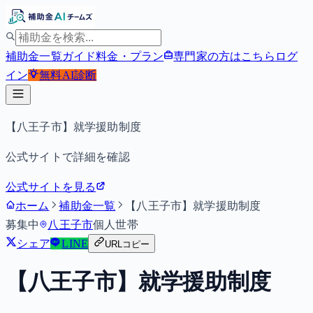
補助金一覧
ガイド
料金・プラン
専門家の方はこちら
ログ
イン
無料
AI診断
【八王子市】就学援助制度
公式サイトで詳細を確認
公式サイトを見る
ホーム
補助金一覧
【八王子市】就学援助制度
募集中
八王子市
個人
世帯
シェア
LINE
URLコピー
【八王子市】就学援助制度