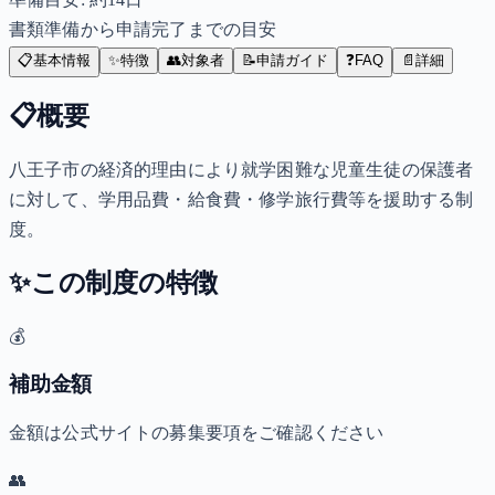
書類準備から申請完了までの目安
📋
基本情報
✨
特徴
👥
対象者
📝
申請ガイド
❓
FAQ
📄
詳細
📋
概要
八王子市の経済的理由により就学困難な児童生徒の保護者
に対して、学用品費・給食費・修学旅行費等を援助する制
度。
✨
この制度の特徴
💰
補助金額
金額は公式サイトの募集要項をご確認ください
👥