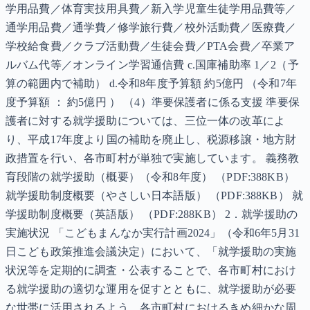
学用品費／体育実技用具費／新入学児童生徒学用品費等／
通学用品費／通学費／修学旅行費／校外活動費／医療費／
学校給食費／クラブ活動費／生徒会費／PTA会費／卒業ア
ルバム代等／オンライン学習通信費 c.国庫補助率 1／2（予
算の範囲内で補助） d.令和8年度予算額 約5億円 （令和7年
度予算額 ： 約5億円 ） （4）準要保護者に係る支援 準要保
護者に対する就学援助については、三位一体の改革によ
り、平成17年度より国の補助を廃止し、税源移譲・地方財
政措置を行い、各市町村が単独で実施しています。 義務教
育段階の就学援助（概要）（令和8年度） （PDF:388KB）
就学援助制度概要（やさしい日本語版） （PDF:388KB） 就
学援助制度概要（英語版） （PDF:288KB） 2．就学援助の
実施状況 「こどもまんなか実行計画2024」（令和6年5月31
日こども政策推進会議決定）において、「就学援助の実施
状況等を定期的に調査・公表することで、各市町村におけ
る就学援助の適切な運用を促すとともに、就学援助が必要
な世帯に活用されるよう、各市町村におけるきめ細かな周