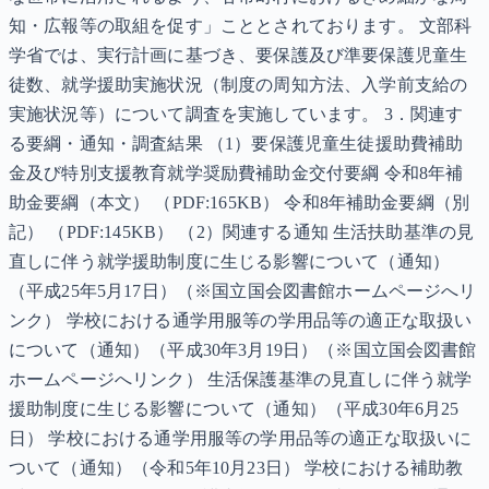
知・広報等の取組を促す」こととされております。 文部科
学省では、実行計画に基づき、要保護及び準要保護児童生
徒数、就学援助実施状況（制度の周知方法、入学前支給の
実施状況等）について調査を実施しています。 3．関連す
る要綱・通知・調査結果 （1）要保護児童生徒援助費補助
金及び特別支援教育就学奨励費補助金交付要綱 令和8年補
助金要綱（本文） （PDF:165KB） 令和8年補助金要綱（別
記） （PDF:145KB） （2）関連する通知 生活扶助基準の見
直しに伴う就学援助制度に生じる影響について（通知）
（平成25年5月17日）（※国立国会図書館ホームページへリ
ンク） 学校における通学用服等の学用品等の適正な取扱い
について（通知）（平成30年3月19日）（※国立国会図書館
ホームページへリンク） 生活保護基準の見直しに伴う就学
援助制度に生じる影響について（通知）（平成30年6月25
日） 学校における通学用服等の学用品等の適正な取扱いに
ついて（通知）（令和5年10月23日） 学校における補助教