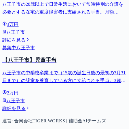
八王子市の20歳以上で日常生活において常時特別の介護を
必要とする在宅の重度障害者に支給される手当。月額
27,980円。
3万円
八王子市
詳細を見る
募集中
八王子市
【八王子市】児童手当
八王子市の中学校卒業まで（15歳の誕生日後の最初の3月31
日まで）の児童を養育している方に支給される手当。3歳未
満は月額15,000円、3歳以上小学校修了前は月額10,000円
2万円
（第3子以降は15,000円）、中学生は月額10,000円。
八王子市
詳細を見る
運営: 合同会社TIGER WORKS | 補助金AIチームズ