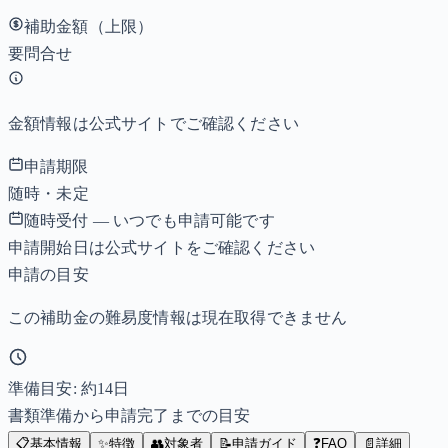
補助金額（上限）
要問合せ
金額情報は公式サイトでご確認ください
申請期限
随時・未定
随時受付 — いつでも申請可能です
申請開始日は公式サイトをご確認ください
申請の目安
この補助金の難易度情報は現在取得できません
準備目安: 約
14
日
書類準備から申請完了までの目安
📋
基本情報
✨
特徴
👥
対象者
📝
申請ガイド
❓
FAQ
📄
詳細