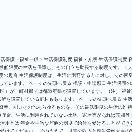
 > 生活保護・福祉一般 > 生活保護制度 福祉・介護 生活保
最低限度の生活を保障し、その自立を助長する制度です。（
KB］ 制度の趣旨 生活保護制度は、生活に困窮する方に対し、
ています。 ページの先頭へ戻る 相談・申請窓口 生活保護
（区）が、町村部では都道府県が設置しています。 （注） 福
務所を設置している町村もあります。 ページの先頭へ戻る 生
資産、能力その他あらゆるものを、その最低限度の生活の維
預貯金、生活に利用されていない土地・家屋等があれば売却等
の活用とは 年金や手当など他の制度で給付を受けることができ
を受けてください。 そのうえで、世帯の収入と厚生労働大臣