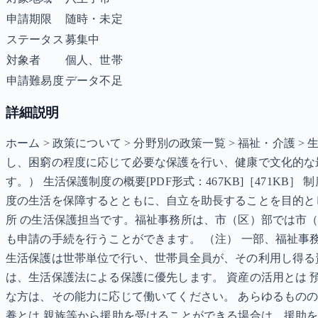
申請期限
随時・未定
ステータス
募集中
対象者
個人、世帯
申請難易度
データ不足
詳細説明
ホーム > 政策について > 分野別の政策一覧 > 福祉・介護
し、困窮の程度に応じて必要な保護を行い、健康で文化的な
す。） 生活保護制度の概要[PDF形式：467KB]［471
度の生活を保障するとともに、自立を助長することを目的とし
所 の生活保護担当です。福祉事務所は、市（区）部では市
も申請の手続を行うことができます。 （注） 一部、福祉事
生活保護は世帯単位で行い、世帯員全員が、その利用し得る
は、生活保護法による保護に優先します。 資産の活用とは 
な方は、その能力に応じて働いてください。 あらゆるもの
養とは 親族等から援助を受けることができる場合は、援助