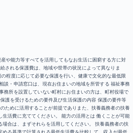
護制度 資産や能力等すべてを活用してもなお生活に困窮する方に対
支給される保護費は、地域や世帯の状況によって異なりま
その困窮の程度に応じて必要な保護を行い、健康で文化的な最低限
の相談・申請窓口は、現在お住まいの地域を所管する 福祉事務
祉事務所を設置していない町村にお住まいの方は、町村役場で
活保護を受けるための要件及び生活保護の内容 保護の要件等
持のために活用することが前提でありまた、扶養義務者の扶養
し生活費に充ててください。 能力の活用とは 働くことが可能
る場合は、まずそれらを活用してください。 扶養義務者の扶
の定める基準で計算される最低生活費を比較して、収入が最低