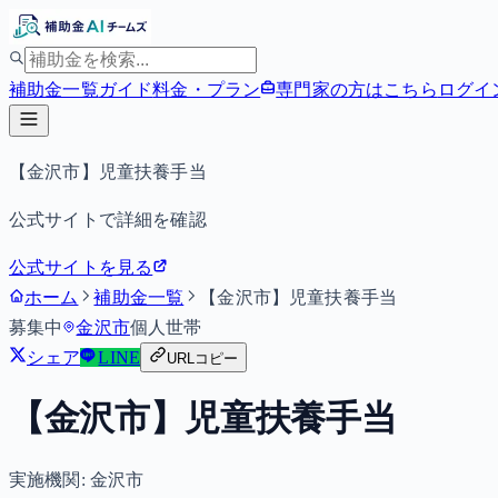
補助金一覧
ガイド
料金・プラン
専門家の方はこちら
ログイ
【金沢市】児童扶養手当
公式サイトで詳細を確認
公式サイトを見る
ホーム
補助金一覧
【金沢市】児童扶養手当
募集中
金沢市
個人
世帯
シェア
LINE
URLコピー
【金沢市】児童扶養手当
実施機関:
金沢市