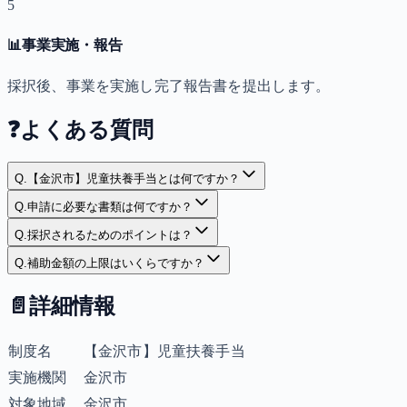
5
📊
事業実施・報告
採択後、事業を実施し完了報告書を提出します。
❓
よくある質問
Q.
【金沢市】児童扶養手当とは何ですか？
Q.
申請に必要な書類は何ですか？
Q.
採択されるためのポイントは？
Q.
補助金額の上限はいくらですか？
📄
詳細情報
制度名
【金沢市】児童扶養手当
実施機関
金沢市
対象地域
金沢市