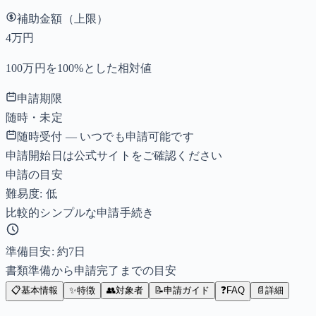
補助金額（上限）
4万円
100万円を100%とした相対値
申請期限
随時・未定
随時受付 — いつでも申請可能です
申請開始日は公式サイトをご確認ください
申請の目安
難易度: 低
比較的シンプルな申請手続き
準備目安: 約
7
日
書類準備から申請完了までの目安
📋
基本情報
✨
特徴
👥
対象者
📝
申請ガイド
❓
FAQ
📄
詳細