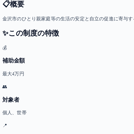
📋
概要
金沢市のひとり親家庭等の生活の安定と自立の促進に寄与する
✨
この制度の特徴
💰
補助金額
最大4万円
👥
対象者
個人、世帯
📍