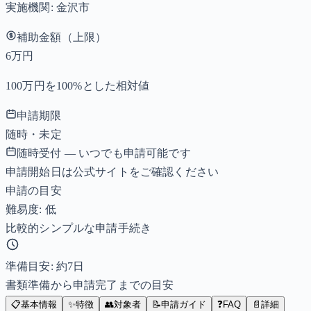
実施機関:
金沢市
補助金額（上限）
6万円
100万円を100%とした相対値
申請期限
随時・未定
随時受付 — いつでも申請可能です
申請開始日は公式サイトをご確認ください
申請の目安
難易度: 低
比較的シンプルな申請手続き
準備目安: 約
7
日
書類準備から申請完了までの目安
📋
基本情報
✨
特徴
👥
対象者
📝
申請ガイド
❓
FAQ
📄
詳細