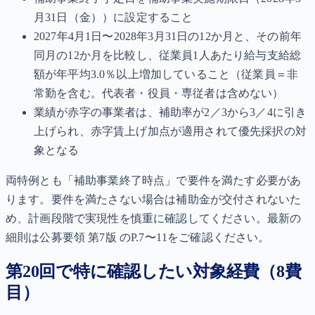
月31日（金））に設定すること
2027年4月1日〜2028年3月31日の12か月と、その前年
同月の12か月を比較し、従業員1人あたり給与支給総
額が年平均3.0％以上増加していること（従業員＝非
常勤を含む。代表者・役員・専従者は含めない）
業績が赤字の事業者は、補助率が2／3から3／4に引き
上げられ、赤字賃上げ加点が適用されて優先採択の対
象となる
両特例とも「補助事業終了時点」で要件を満たす必要があ
ります。要件を満たさない場合は補助金が交付されないた
め、計画段階で実現性を慎重に確認してください。最新の
細則は公募要領 第7版 のP.7〜11をご確認ください。
第20回で特に確認したい対象経費（8費
目）