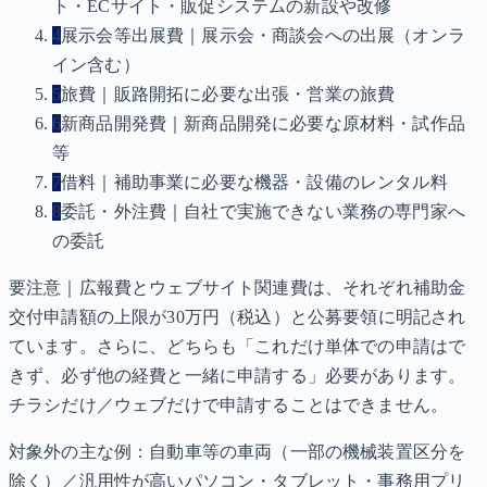
ト・ECサイト・販促システムの新設や改修
4
展示会等出展費｜展示会・商談会への出展（オンラ
イン含む）
5
旅費｜販路開拓に必要な出張・営業の旅費
6
新商品開発費｜新商品開発に必要な原材料・試作品
等
7
借料｜補助事業に必要な機器・設備のレンタル料
8
委託・外注費｜自社で実施できない業務の専門家へ
の委託
要注意｜広報費とウェブサイト関連費は、それぞれ補助金
交付申請額の上限が30万円（税込）と公募要領に明記され
ています。さらに、どちらも「これだけ単体での申請はで
きず、必ず他の経費と一緒に申請する」必要があります。
チラシだけ／ウェブだけで申請することはできません。
対象外の主な例：自動車等の車両（一部の機械装置区分を
除く）／汎用性が高いパソコン・タブレット・事務用プリ