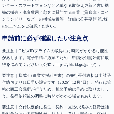
ンター・スマートフォンなど／単なる取替え更新／古い機
械の撤去・廃棄費用／顧客に貸与する事業（貸倉庫・コイ
ンランドリーなど）の機械装置等。詳細は公募要領 第7版
のP.11〜21をご確認ください。
申請前に必ず確認したい注意点
要注意｜GビズIDプライムの取得には時間がかかる可能性
があります。電子申請に必須のため、申請受付開始前に取
得を進めてください（公式：https://gbiz-id.go.jp/top/）。
要注意｜様式4（事業支援計画書）の発行受付締切は申請受
付締切より11日早い設定です（2026年12月4日）。発行は管
轄の商工会議所が行うため、相談予約は早めに取りましょ
う。発行依頼後の調整に時間がかかる場合もあります。
要注意｜交付決定前に発注・契約・支払い済みの経費は補
助対象外となる可能性があります。発注・契約は、交付決