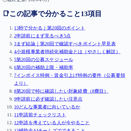
📑
この記事で分かること
13
項目
1
3秒で分かる｜第20回のポイント
2
申請前にまず見るべき5点
3
まず結論｜第20回で確認すべきポイント早見表
4
小規模事業者持続化補助金とは（やさしく解説）
5
第20回の公募スケジュール
6
第20回の補助上限・補助率
7
インボイス特例・賃金引上げ特例の要件（公募要領
より）
8
第20回で特に確認したい対象経費（8費目）
9
申請前に必ず確認したい注意点
10
どんな事業者に向いているか
11
申請前チェックリスト
12
申請を考えている人が今やること
13
補助金AIチームズでできること