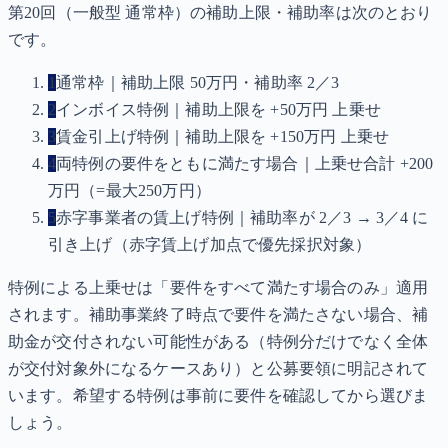
第20回（一般型 通常枠）の補助上限・補助率は次のとおり
です。
1
通常枠｜補助上限 50万円・補助率 2／3
2
インボイス特例｜補助上限を +50万円 上乗せ
3
賃金引上げ特例｜補助上限を +150万円 上乗せ
4
両特例の要件をともに満たす場合｜上乗せ合計 +200
万円（=最大250万円）
5
赤字事業者の賃上げ特例｜補助率が 2／3 → 3／4 に
引き上げ（赤字賃上げ加点で優先採択対象）
特例による上乗せは「要件をすべて満たす場合のみ」適用
されます。補助事業終了時点で要件を満たさない場合、補
助金が交付されない可能性がある（特例分だけでなく全体
が交付対象外になるケースあり）と公募要領に明記されて
います。希望する特例は事前に要件を確認してから選びま
しょう。