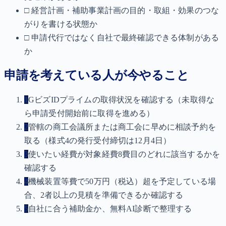
□ 経営計画・補助事業計画の目的・取組・効果のつな
がりを書ける状態か
□ 申請代行ではなく自社で最終確認できる体制がある
か
申請を考えている人が今やること
1
GビズIDプライムの取得状況を確認する（未取得な
ら申請受付開始前に取得を進める）
2
管轄の商工会議所または商工会に早めに相談予約を
取る（様式4の発行受付締切は12月4日）
3
使いたい経費が対象経費8費目のどれに該当するかを
確認する
4
機械装置等費で50万円（税込）超を予定している場
合、2者以上の見積を準備できるか確認する
5
自社に合う補助金か、無料AI診断で整理する