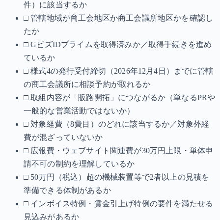
件）に該当するか
□ 管轄地域が商工会地区か商工会議所地区かを確認し
たか
□ GビズIDプライムを取得済みか／取得手続きを進め
ているか
□ 様式4の発行受付締切（2026年12月4日）までに管轄
の商工会議所に相談予約が取れるか
□ 取組内容が「販路開拓」につながるか（単なるPRや
一般的な営業活動ではないか）
□ 対象経費（8費目）のどれに該当するか／対象外経
費が混ざっていないか
□ 広報費・ウェブサイト関連費が30万円上限・単体申
請不可の制約を理解しているか
□ 50万円（税込）超の機械装置等で2者以上の見積を
準備できる体制があるか
□ インボイス特例・賃金引上げ特例の要件を満たせる
見込みがあるか