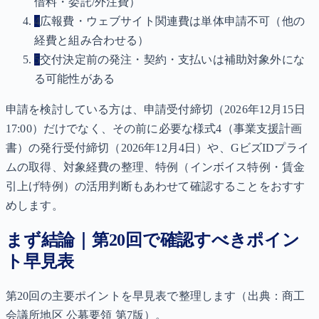
借料・委託/外注費）
4
広報費・ウェブサイト関連費は単体申請不可（他の
経費と組み合わせる）
5
交付決定前の発注・契約・支払いは補助対象外にな
る可能性がある
申請を検討している方は、申請受付締切（2026年12月15日
17:00）だけでなく、その前に必要な様式4（事業支援計画
書）の発行受付締切（2026年12月4日）や、GビズIDプライ
ムの取得、対象経費の整理、特例（インボイス特例・賃金
引上げ特例）の活用判断もあわせて確認することをおすす
めします。
まず結論｜第20回で確認すべきポイン
ト早見表
第20回の主要ポイントを早見表で整理します（出典：商工
会議所地区 公募要領 第7版）。