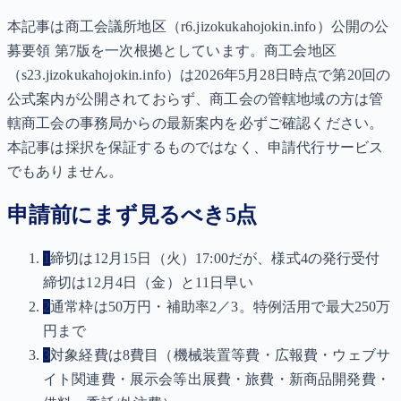
本記事は商工会議所地区（r6.jizokukahojokin.info）公開の公
募要領 第7版を一次根拠としています。商工会地区
（s23.jizokukahojokin.info）は2026年5月28日時点で第20回の
公式案内が公開されておらず、商工会の管轄地域の方は管
轄商工会の事務局からの最新案内を必ずご確認ください。
本記事は採択を保証するものではなく、申請代行サービス
でもありません。
申請前にまず見るべき5点
1
締切は12月15日（火）17:00だが、様式4の発行受付
締切は12月4日（金）と11日早い
2
通常枠は50万円・補助率2／3。特例活用で最大250万
円まで
3
対象経費は8費目（機械装置等費・広報費・ウェブサ
イト関連費・展示会等出展費・旅費・新商品開発費・