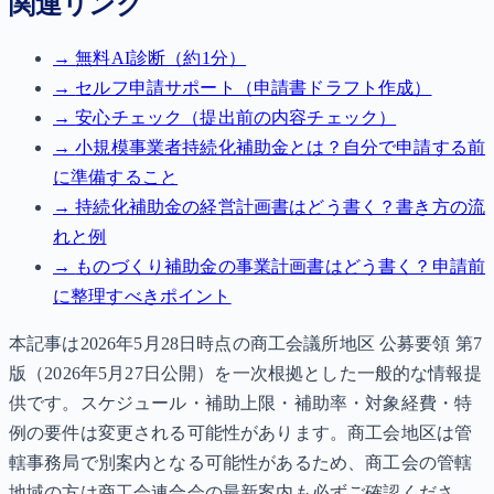
関連リンク
→
無料AI診断（約1分）
→
セルフ申請サポート（申請書ドラフト作成）
→
安心チェック（提出前の内容チェック）
→
小規模事業者持続化補助金とは？自分で申請する前
に準備すること
→
持続化補助金の経営計画書はどう書く？書き方の流
れと例
→
ものづくり補助金の事業計画書はどう書く？申請前
に整理すべきポイント
本記事は2026年5月28日時点の商工会議所地区 公募要領 第7
版（2026年5月27日公開）を一次根拠とした一般的な情報提
供です。スケジュール・補助上限・補助率・対象経費・特
例の要件は変更される可能性があります。商工会地区は管
轄事務局で別案内となる可能性があるため、商工会の管轄
地域の方は商工会連合会の最新案内も必ずご確認くださ