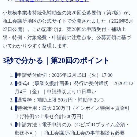
小規模事業者持続化補助金の第20回公募要領（第7版）が、
商工会議所地区の公式サイトで公開されました（2026年5月
27日公開）。この記事では、第20回の申請受付・補助上
限・特例・対象経費・申請前の注意点を、公募要領に基づ
いてわかりやすく整理します。
3秒で分かる｜第20回のポイント
1
申請受付締切：2026年12月15日（火）17:00
2
様式4（事業支援計画書）発行の受付締切：2026年12
月4日（金）｜申請締切より11日早い
3
通常枠：補助上限 50万円・補助率 2／3
4
特例活用：最大 250万円（インボイス特例＋賃金引
上げ特例の上乗せ合計200万円）
5
申請方法：電子申請のみ（GビズIDプライム必須・
郵送不可）｜商工会議所/商工会の事前相談も必要