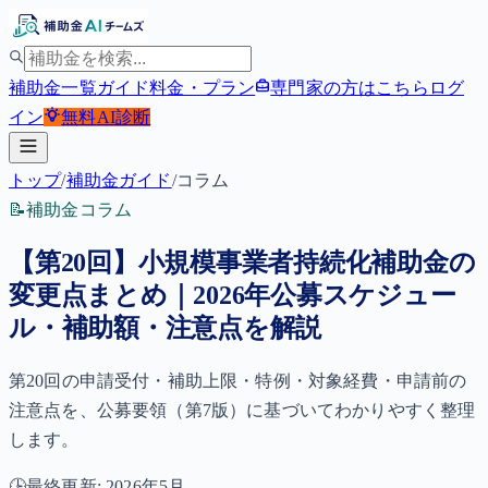
補助金一覧
ガイド
料金・プラン
専門家の方はこちら
ログ
イン
無料
AI診断
トップ
/
補助金ガイド
/
コラム
📝
補助金コラム
【第20回】小規模事業者持続化補助金の
変更点まとめ｜2026年公募スケジュー
ル・補助額・注意点を解説
第20回の申請受付・補助上限・特例・対象経費・申請前の
注意点を、公募要領（第7版）に基づいてわかりやすく整理
します。
🕒
最終更新:
2026年5月