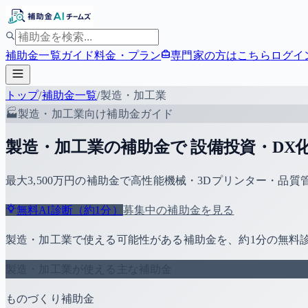
補助金一覧
ガイド
料金・プラン
専門家の方はこちら
ログイ
トップ
/
補助金一覧
/
製造・加工業
🏭
製造・加工業
向け補助金ガイド
製造・加工業の補助金で 設備投資・DX
最大3,500万円の補助金で高性能機械・3Dプリンター・品
無料AI診断（約1分）
募集中の補助金を見る
製造・加工業
で使える可能性がある補助金を、約1分の無料
製造・加工業
が使える主な補助金
ものづくり補助金