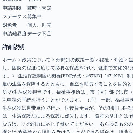
申請期限
随時・未定
ステータス
募集中
対象者
個人、世帯
申請難易度
データ不足
詳細説明
ホーム > 政策について > 分野別の政策一覧 > 福祉・介護
し、困窮の程度に応じて必要な保護を行い、健康で文化的な
す。） 生活保護制度の概要[PDF形式：467KB]［471
度の生活を保障するとともに、自立を助長することを目的とし
所 の生活保護担当です。福祉事務所は、市（区）部では市
も申請の手続を行うことができます。 （注） 一部、福祉事
生活保護は世帯単位で行い、世帯員全員が、その利用し得る
は、生活保護法による保護に優先します。 資産の活用とは 
な方は、その能力に応じて働いてください。 あらゆるもの
養とは 親族等から援助を受けることができる場合は、援助