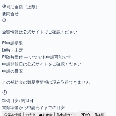
補助金額（上限）
要問合せ
金額情報は公式サイトでご確認ください
申請期限
随時・未定
随時受付 — いつでも申請可能です
申請開始日は公式サイトをご確認ください
申請の目安
この補助金の難易度情報は現在取得できません
準備目安: 約
14
日
書類準備から申請完了までの目安
📋
基本情報
✨
特徴
👥
対象者
📝
申請ガイド
❓
FAQ
📄
詳細