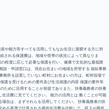
護制度 資産や能力等すべてを活用してもなお生活に困窮する方に対
支給される保護費は、地域や世帯の状況によって異なりま
その困窮の程度に応じて必要な保護を行い、健康で文化的な最低限
の相談・申請窓口は、現在お住まいの地域を所管する 福祉事務
祉事務所を設置していない町村にお住まいの方は、町村役場で
活保護を受けるための要件及び生活保護の内容 保護の要件等
持のために活用することが前提でありまた、扶養義務者の扶養
し生活費に充ててください。 能力の活用とは 働くことが可能
る場合は、まずそれらを活用してください。 扶養義務者の扶
の定める基準で計算される最低生活費を比較して、収入が最低