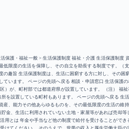
 > 生活保護・福祉一般 > 生活保護制度 福祉・介護 生活保
最低限度の生活を保障し、その自立を助長する制度です。（
KB］ 制度の趣旨 生活保護制度は、生活に困窮する方に対し、
ています。 ページの先頭へ戻る 相談・申請窓口 生活保護
（区）が、町村部では都道府県が設置しています。 （注） 福
務所を設置している町村もあります。 ページの先頭へ戻る 生
資産、能力その他あらゆるものを、その最低限度の生活の維
預貯金、生活に利用されていない土地・家屋等があれば売却等
の活用とは 年金や手当など他の制度で給付を受けることができ
を受けてください。 そのうえで、世帯の収入と厚生労働大臣