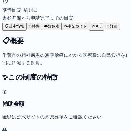
準備目安: 約
14
日
書類準備から申請完了までの目安
📋
基本情報
✨
特徴
👥
対象者
📝
申請ガイド
❓
FAQ
📄
詳細
📋
概要
千葉市の精神疾患の通院治療にかかる医療費の自己負担を1
割に軽減する制度。
✨
この制度の特徴
💰
補助金額
金額は公式サイトの募集要項をご確認ください
👥