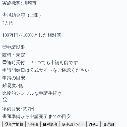
実施機関:
川崎市
補助金額（上限）
2万円
100万円を100%とした相対値
申請期限
随時・未定
随時受付 — いつでも申請可能です
申請開始日は公式サイトをご確認ください
申請の目安
難易度: 低
比較的シンプルな申請手続き
準備目安: 約
7
日
書類準備から申請完了までの目安
📋
基本情報
✨
特徴
👥
対象者
📝
申請ガイド
❓
FAQ
📄
詳細