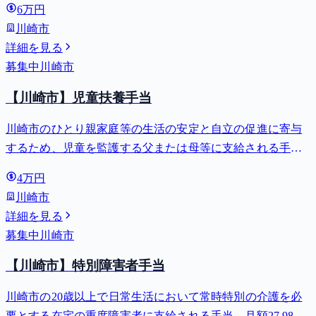
6万円
川崎市
詳細を見る
募集中
川崎市
【川崎市】児童扶養手当
川崎市のひとり親家庭等の生活の安定と自立の促進に寄与
するため、児童を監護する父または母等に支給される手
当。全部支給で月額最大44,140円。
4万円
川崎市
詳細を見る
募集中
川崎市
【川崎市】特別障害者手当
川崎市の20歳以上で日常生活において常時特別の介護を必
要とする在宅の重度障害者に支給される手当。月額27,980