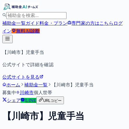
補助金一覧
ガイド
料金・プラン
専門家の方はこちら
ログ
イン
無料
AI診断
【川崎市】児童手当
公式サイトで詳細を確認
公式サイトを見る
ホーム
補助金一覧
【川崎市】児童手当
募集中
川崎市
個人
世帯
シェア
LINE
URLコピー
【川崎市】児童手当