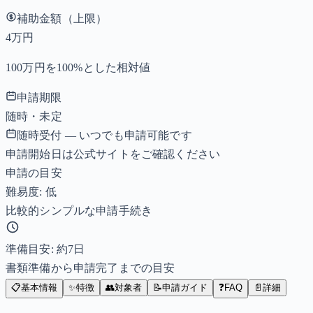
補助金額（上限）
4万円
100万円を100%とした相対値
申請期限
随時・未定
随時受付 — いつでも申請可能です
申請開始日は公式サイトをご確認ください
申請の目安
難易度: 低
比較的シンプルな申請手続き
準備目安: 約
7
日
書類準備から申請完了までの目安
📋
基本情報
✨
特徴
👥
対象者
📝
申請ガイド
❓
FAQ
📄
詳細