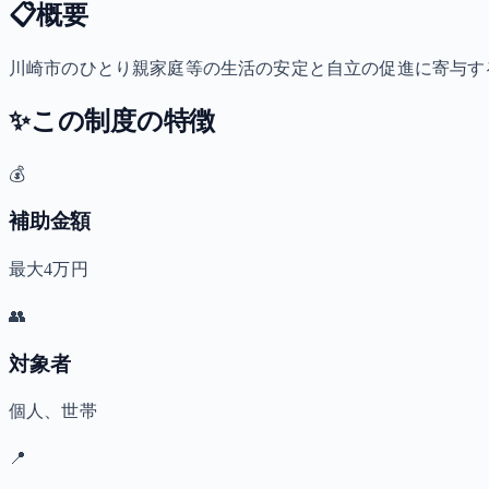
📋
概要
川崎市のひとり親家庭等の生活の安定と自立の促進に寄与する
✨
この制度の特徴
💰
補助金額
最大4万円
👥
対象者
個人、世帯
📍