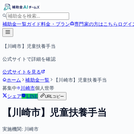
補助金一覧
ガイド
料金・プラン
専門家の方はこちら
ログイ
【川崎市】児童扶養手当
公式サイトで詳細を確認
公式サイトを見る
ホーム
補助金一覧
【川崎市】児童扶養手当
募集中
川崎市
個人
世帯
シェア
LINE
URLコピー
【川崎市】児童扶養手当
実施機関:
川崎市