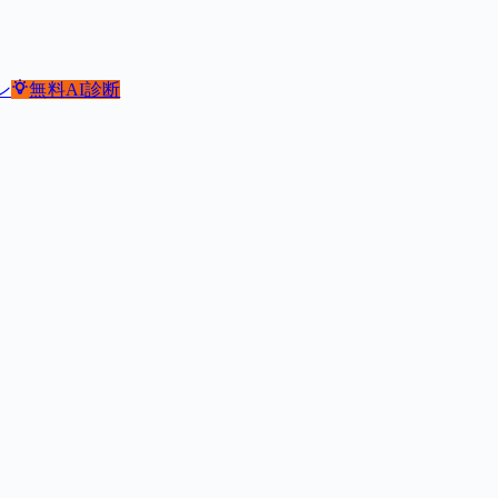
ン
無料
AI診断