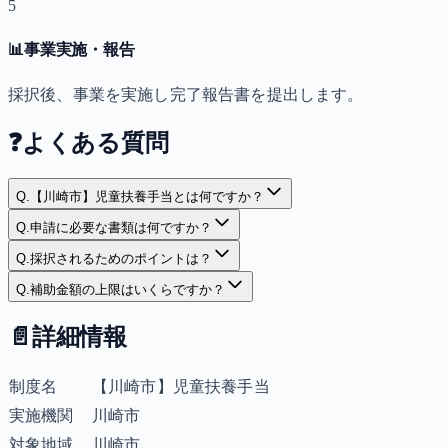
5
📊
事業実施・報告
採択後、事業を実施し完了報告書を提出します。
❓
よくある質問
Q.
【川崎市】児童扶養手当とは何ですか？
Q.
申請に必要な書類は何ですか？
Q.
採択されるためのポイントは？
Q.
補助金額の上限はいくらですか？
📄
詳細情報
制度名
【川崎市】児童扶養手当
実施機関
川崎市
対象地域
川崎市