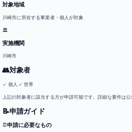
対象地域
川崎市に所在する事業者・個人が対象
🏛️
実施機関
川崎市
👥
対象者
✓
個人
✓
世帯
上記の対象者に該当する方が申請可能です。詳細な要件は公
📝
申請ガイド
申請に必要なもの