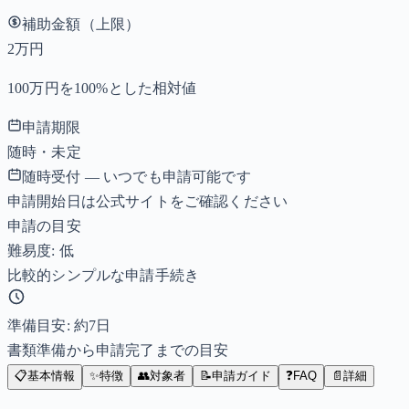
補助金額（上限）
2万円
100万円を100%とした相対値
申請期限
随時・未定
随時受付 — いつでも申請可能です
申請開始日は公式サイトをご確認ください
申請の目安
難易度: 低
比較的シンプルな申請手続き
準備目安: 約
7
日
書類準備から申請完了までの目安
📋
基本情報
✨
特徴
👥
対象者
📝
申請ガイド
❓
FAQ
📄
詳細