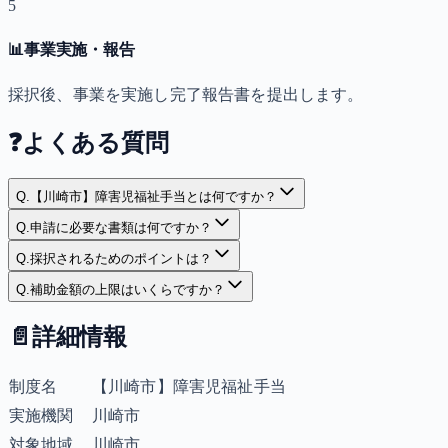
5
📊
事業実施・報告
採択後、事業を実施し完了報告書を提出します。
❓
よくある質問
Q.
【川崎市】障害児福祉手当とは何ですか？
Q.
申請に必要な書類は何ですか？
Q.
採択されるためのポイントは？
Q.
補助金額の上限はいくらですか？
📄
詳細情報
制度名
【川崎市】障害児福祉手当
実施機関
川崎市
対象地域
川崎市