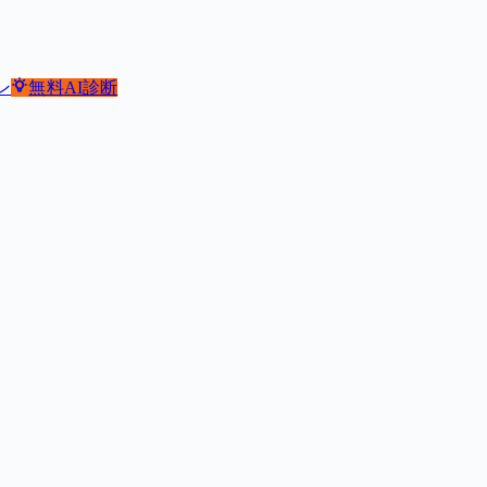
ン
無料
AI診断