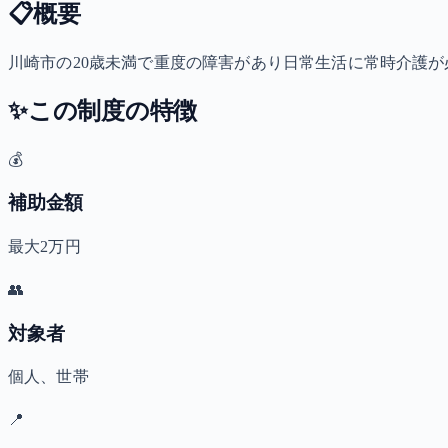
📋
概要
川崎市の20歳未満で重度の障害があり日常生活に常時介護が必
✨
この制度の特徴
💰
補助金額
最大2万円
👥
対象者
個人、世帯
📍