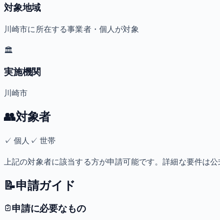
対象地域
川崎市に所在する事業者・個人が対象
🏛️
実施機関
川崎市
👥
対象者
✓
個人
✓
世帯
上記の対象者に該当する方が申請可能です。詳細な要件は公
📝
申請ガイド
申請に必要なもの