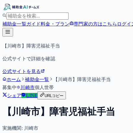
補助金一覧
ガイド
料金・プラン
専門家の方はこちら
ログイ
【川崎市】障害児福祉手当
公式サイトで詳細を確認
公式サイトを見る
ホーム
補助金一覧
【川崎市】障害児福祉手当
募集中
川崎市
個人
世帯
シェア
LINE
URLコピー
【川崎市】障害児福祉手当
実施機関:
川崎市