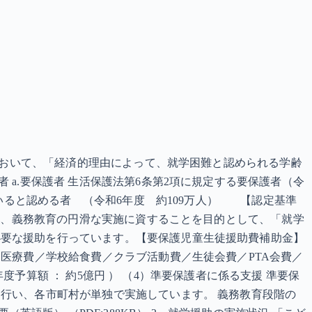
条において、「経済的理由によって、就学困難と認められる学齢
a.要保護者 生活保護法第6条第2項に規定する要保護者（令
ていると認める者 （令和6年度 約109万人） 【認定基準
国は、義務教育の円滑な実施に資することを目的として、「就学
必要な援助を行っています。【要保護児童生徒援助費補助金】
医療費／学校給食費／クラブ活動費／生徒会費／PTA会費／
年度予算額 ： 約5億円 ） （4）準要保護者に係る支援 準要保
行い、各市町村が単独で実施しています。 義務教育段階の