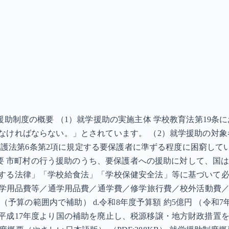
援助制度の概要 （1）就学援助の実施主体 学校教育法第19
ければならない。」とされています。 （2）就学援助の対象者 
活保護法第6条第2項に規定する要保護者に準ずる程度に困窮し
の概要 市町村の行う援助のうち、要保護者への援助に対して、
する法律」「学校給食法」「学校保健安全法」等に基づいて
徒学用品費等／通学用品費／通学費／修学旅行費／校外活動費／
（予算の範囲内で補助） d.令和8年度予算額 約5億円 （令和7
平成17年度より国の補助を廃止し、税源移譲・地方財政措置を