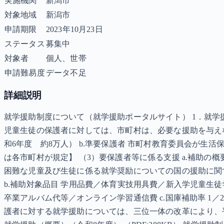
実施機関
新潟市
対象地域
新潟市
申請期限
2023年10月23日
ステータス
募集中
対象者
個人、世帯
申請難易度
データ不足
詳細説明
就学援助制度について（就学援助ポータルサイト） 1．就学
児童生徒の保護者に対しては、市町村は、必要な援助を与えな
和6年度 約8万人） b.準要保護者 市町村教育委員会が生
は各市町村が規定】 （3）要保護者等に係る支援 a.補助
困難な児童及び生徒に係る就学奨励についての国の援助に関
b.補助対象品目 学用品費／体育実技用具費／新入学児童生
卒業アルバム代等／オンライン学習通信費 c.国庫補助率 1／2
護者に対する就学援助については、三位一体の改革により、