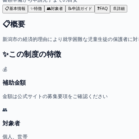
📋
基本情報
✨
特徴
👥
対象者
📝
申請ガイド
❓
FAQ
📄
詳細
📋
概要
新潟市の経済的理由により就学困難な児童生徒の保護者に対
✨
この制度の特徴
💰
補助金額
金額は公式サイトの募集要項をご確認ください
👥
対象者
個人、世帯