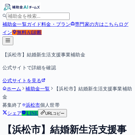
補助金一覧
ガイド
料金・プラン
専門家の方はこちら
ログ
イン
無料
AI診断
【浜松市】結婚新生活支援事業補助金
公式サイトで詳細を確認
公式サイトを見る
ホーム
補助金一覧
【浜松市】結婚新生活支援事業補助
金
募集終了
浜松市
個人
世帯
シェア
LINE
URLコピー
【浜松市】結婚新生活支援事