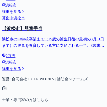
浜松市
詳細を見る
募集中
浜松市
【浜松市】児童手当
浜松市の中学校卒業まで（15歳の誕生日後の最初の3月31日
まで）の児童を養育している方に支給される手当。3歳未満
は月額15,000円、3歳以上小学校修了前は月額10,000円（第3
2万円
子以降は15,000円）、中学生は月額10,000円。
浜松市
詳細を見る
運営: 合同会社TIGER WORKS | 補助金AIチームズ
士業・専門家の方はこちら