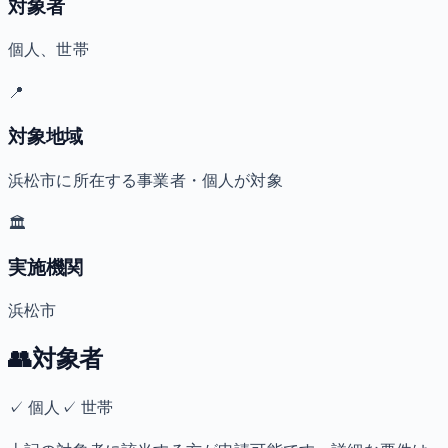
対象者
個人、世帯
📍
対象地域
浜松市に所在する事業者・個人が対象
🏛️
実施機関
浜松市
👥
対象者
✓
個人
✓
世帯