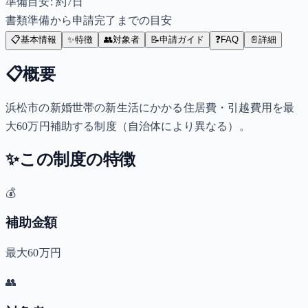
準備目安: 約
7
日
書類準備から申請完了までの目安
📋
基本情報
✨
特徴
👥
対象者
📝
申請ガイド
❓
FAQ
📄
詳細
📋
概要
浜松市の新婚世帯の新生活にかかる住居費・引越費用を最
大60万円補助する制度（自治体により異なる）。
✨
この制度の特徴
💰
補助金額
最大60万円
👥