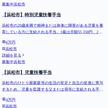
募集中
浜松市
【浜松市】特別児童扶養手当
浜松市の20歳未満で精神または身体に障害がある児童を養
育している方に支給される手当。1級は月額55,350円、2級
は月額36,860円。
6万円
浜松市
詳細を見る
募集中
浜松市
【浜松市】児童扶養手当
浜松市のひとり親家庭等の生活の安定と自立の促進に寄与
するため、児童を監護する父または母等に支給される手
当。全部支給で月額最大44,140円。
4万円
浜松市