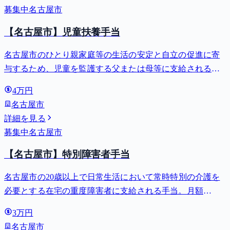
募集中
名古屋市
【名古屋市】児童扶養手当
名古屋市のひとり親家庭等の生活の安定と自立の促進に寄
与するため、児童を監護する父または母等に支給される手
当。全部支給で月額最大44,140円。
4万円
名古屋市
詳細を見る
募集中
名古屋市
【名古屋市】特別障害者手当
名古屋市の20歳以上で日常生活において常時特別の介護を
必要とする在宅の重度障害者に支給される手当。月額
27,980円。
3万円
名古屋市