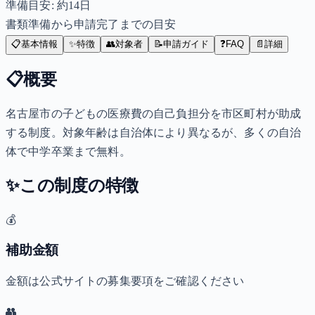
準備目安: 約
14
日
書類準備から申請完了までの目安
📋
基本情報
✨
特徴
👥
対象者
📝
申請ガイド
❓
FAQ
📄
詳細
📋
概要
名古屋市の子どもの医療費の自己負担分を市区町村が助成
する制度。対象年齢は自治体により異なるが、多くの自治
体で中学卒業まで無料。
✨
この制度の特徴
💰
補助金額
金額は公式サイトの募集要項をご確認ください
👥