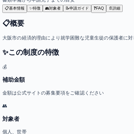
📋
基本情報
✨
特徴
👥
対象者
📝
申請ガイド
❓
FAQ
📄
詳細
📋
概要
大阪市の経済的理由により就学困難な児童生徒の保護者に対
✨
この制度の特徴
💰
補助金額
金額は公式サイトの募集要項をご確認ください
👥
対象者
個人、世帯