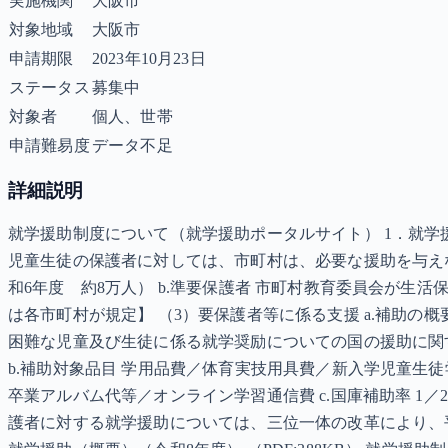
実施機関
大阪市
対象地域
大阪市
申請期限
2023年10月23日
ステータス
募集中
対象者
個人、世帯
申請難易度
データ不足
詳細説明
就学援助制度について（就学援助ポータルサイト） 1．就学
児童生徒の保護者に対しては、市町村は、必要な援助を与えな
和6年度 約8万人） b.準要保護者 市町村教育委員会が生
は各市町村が規定】 （3）要保護者等に係る支援 a.補助
困難な児童及び生徒に係る就学奨励についての国の援助に関
b.補助対象品目 学用品費／体育実技用具費／新入学児童生
卒業アルバム代等／オンライン学習通信費 c.国庫補助率 1／2
護者に対する就学援助については、三位一体の改革により、