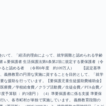
条において、「経済的理由によって、就学困難と認められる学齢
a.要保護者 生活保護法第6条第2項に規定する要保護者（令
ていると認める者 （令和6年度 約109万人） 【認定基準
国は、義務教育の円滑な実施に資することを目的として、「就学
必要な援助を行っています。【要保護児童生徒援助費補助金】
医療費／学校給食費／クラブ活動費／生徒会費／PTA会費／
年度予算額 ： 約5億円 ） （4）準要保護者に係る支援 準要保
行い、各市町村が単独で実施しています。 義務教育段階の