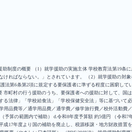
援助制度の概要 （1）就学援助の実施主体 学校教育法第19
ければならない。」とされています。 （2）就学援助の対象者 
活保護法第6条第2項に規定する要保護者に準ずる程度に困窮し
の概要 市町村の行う援助のうち、要保護者への援助に対して、
する法律」「学校給食法」「学校保健安全法」等に基づいて
徒学用品費等／通学用品費／通学費／修学旅行費／校外活動費／
（予算の範囲内で補助） d.令和8年度予算額 約5億円 （令和7
平成17年度より国の補助を廃止し、税源移譲・地方財政措置を