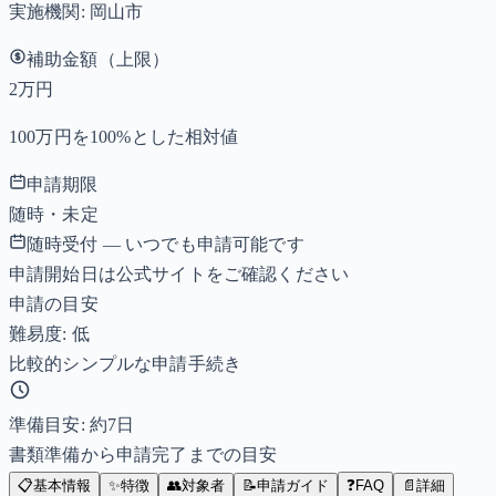
実施機関:
岡山市
補助金額（上限）
2万円
100万円を100%とした相対値
申請期限
随時・未定
随時受付 — いつでも申請可能です
申請開始日は公式サイトをご確認ください
申請の目安
難易度: 低
比較的シンプルな申請手続き
準備目安: 約
7
日
書類準備から申請完了までの目安
📋
基本情報
✨
特徴
👥
対象者
📝
申請ガイド
❓
FAQ
📄
詳細