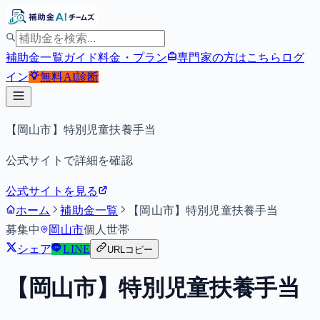
補助金一覧
ガイド
料金・プラン
専門家の方はこちら
ログ
イン
無料
AI診断
【岡山市】特別児童扶養手当
公式サイトで詳細を確認
公式サイトを見る
ホーム
補助金一覧
【岡山市】特別児童扶養手当
募集中
岡山市
個人
世帯
シェア
LINE
URLコピー
【岡山市】特別児童扶養手当