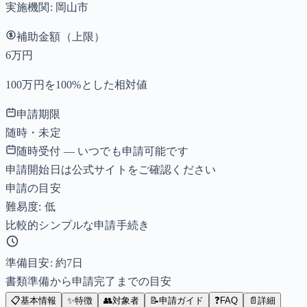
実施機関:
岡山市
補助金額（上限）
6万円
100万円を100%とした相対値
申請期限
随時・未定
随時受付 — いつでも申請可能です
申請開始日は公式サイトをご確認ください
申請の目安
難易度: 低
比較的シンプルな申請手続き
準備目安: 約
7
日
書類準備から申請完了までの目安
📋
基本情報
✨
特徴
👥
対象者
📝
申請ガイド
❓
FAQ
📄
詳細