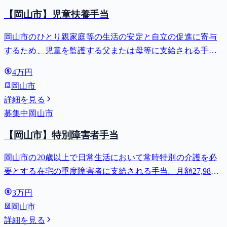
【岡山市】児童扶養手当
岡山市のひとり親家庭等の生活の安定と自立の促進に寄与
するため、児童を監護する父または母等に支給される手
当。全部支給で月額最大44,140円。
4万円
岡山市
詳細を見る
募集中
岡山市
【岡山市】特別障害者手当
岡山市の20歳以上で日常生活において常時特別の介護を必
要とする在宅の重度障害者に支給される手当。月額27,980
円。
3万円
岡山市
詳細を見る