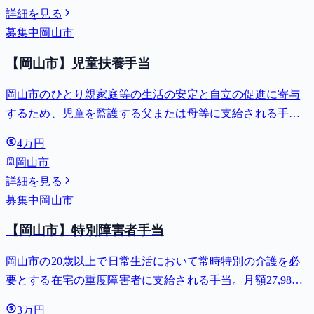
詳細を見る
募集中
岡山市
【岡山市】児童扶養手当
岡山市のひとり親家庭等の生活の安定と自立の促進に寄与
するため、児童を監護する父または母等に支給される手
当。全部支給で月額最大44,140円。
4万円
岡山市
詳細を見る
募集中
岡山市
【岡山市】特別障害者手当
岡山市の20歳以上で日常生活において常時特別の介護を必
要とする在宅の重度障害者に支給される手当。月額27,980
円。
3万円