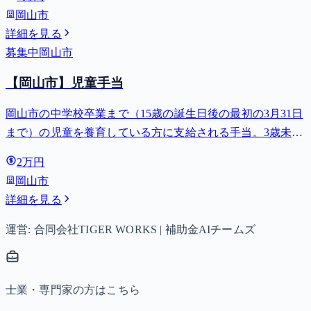
岡山市
詳細を見る
募集中
岡山市
【岡山市】児童手当
岡山市の中学校卒業まで（15歳の誕生日後の最初の3月31日
まで）の児童を養育している方に支給される手当。3歳未満
は月額15,000円、3歳以上小学校修了前は月額10,000円（第3
2万円
子以降は15,000円）、中学生は月額10,000円。
岡山市
詳細を見る
運営: 合同会社TIGER WORKS | 補助金AIチームズ
士業・専門家の方はこちら