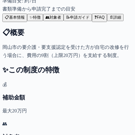
準備目安: 約
7
日
書類準備から申請完了までの目安
📋
基本情報
✨
特徴
👥
対象者
📝
申請ガイド
❓
FAQ
📄
詳細
📋
概要
岡山市の要介護・要支援認定を受けた方が自宅の改修を行
う場合に、費用の9割（上限20万円）を支給する制度。
✨
この制度の特徴
💰
補助金額
最大20万円
👥