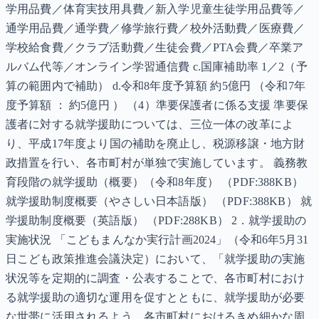
学用品費／体育実技用具費／新入学児童生徒学用品費等／
通学用品費／通学費／修学旅行費／校外活動費／医療費／
学校給食費／クラブ活動費／生徒会費／PTA会費／卒業ア
ルバム代等／オンライン学習通信費 c.国庫補助率 1／2（予
算の範囲内で補助） d.令和8年度予算額 約5億円 （令和7年
度予算額 ： 約5億円 ） （4）準要保護者に係る支援 準要保
護者に対する就学援助については、三位一体の改革によ
り、平成17年度より国の補助を廃止し、税源移譲・地方財
政措置を行い、各市町村が単独で実施しています。 義務教
育段階の就学援助（概要）（令和8年度） （PDF:388KB）
就学援助制度概要（やさしい日本語版） （PDF:388KB） 就
学援助制度概要（英語版） （PDF:288KB） 2．就学援助の
実施状況 「こどもまんなか実行計画2024」（令和6年5月31
日こども政策推進会議決定）において、「就学援助の実施
状況等を定期的に調査・公表することで、各市町村におけ
る就学援助の適切な運用を促すとともに、就学援助が必要
な世帯に活用されるよう、各市町村におけるきめ細かな周