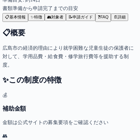
書類準備から申請完了までの目安
📋
基本情報
✨
特徴
👥
対象者
📝
申請ガイド
❓
FAQ
📄
詳細
📋
概要
広島市の経済的理由により就学困難な児童生徒の保護者に
対して、学用品費・給食費・修学旅行費等を援助する制
度。
✨
この制度の特徴
💰
補助金額
金額は公式サイトの募集要項をご確認ください
👥