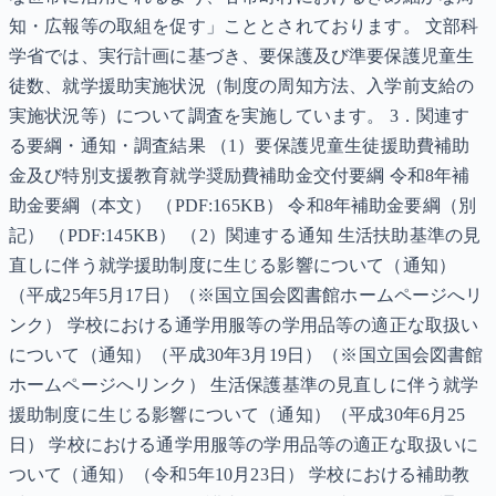
知・広報等の取組を促す」こととされております。 文部科
学省では、実行計画に基づき、要保護及び準要保護児童生
徒数、就学援助実施状況（制度の周知方法、入学前支給の
実施状況等）について調査を実施しています。 3．関連す
る要綱・通知・調査結果 （1）要保護児童生徒援助費補助
金及び特別支援教育就学奨励費補助金交付要綱 令和8年補
助金要綱（本文） （PDF:165KB） 令和8年補助金要綱（別
記） （PDF:145KB） （2）関連する通知 生活扶助基準の見
直しに伴う就学援助制度に生じる影響について（通知）
（平成25年5月17日）（※国立国会図書館ホームページへリ
ンク） 学校における通学用服等の学用品等の適正な取扱い
について（通知）（平成30年3月19日）（※国立国会図書館
ホームページへリンク） 生活保護基準の見直しに伴う就学
援助制度に生じる影響について（通知）（平成30年6月25
日） 学校における通学用服等の学用品等の適正な取扱いに
ついて（通知）（令和5年10月23日） 学校における補助教