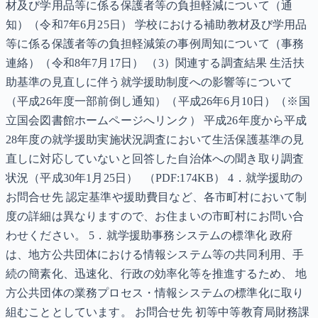
材及び学用品等に係る保護者等の負担軽減について（通
知）（令和7年6月25日） 学校における補助教材及び学用品
等に係る保護者等の負担軽減策の事例周知について（事務
連絡）（令和8年7月17日） （3）関連する調査結果 生活扶
助基準の見直しに伴う就学援助制度への影響等について
（平成26年度一部前倒し通知）（平成26年6月10日）（※国
立国会図書館ホームページへリンク） 平成26年度から平成
28年度の就学援助実施状況調査において生活保護基準の見
直しに対応していないと回答した自治体への聞き取り調査
状況（平成30年1月25日） （PDF:174KB） 4．就学援助の
お問合せ先 認定基準や援助費目など、各市町村において制
度の詳細は異なりますので、お住まいの市町村にお問い合
わせください。 5．就学援助事務システムの標準化 政府
は、地方公共団体における情報システム等の共同利用、手
続の簡素化、迅速化、行政の効率化等を推進するため、 地
方公共団体の業務プロセス・情報システムの標準化に取り
組むこととしています。 お問合せ先 初等中等教育局財務課