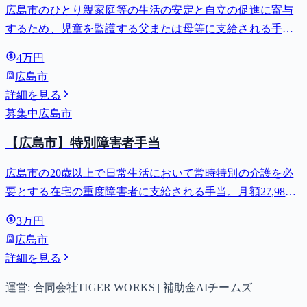
広島市のひとり親家庭等の生活の安定と自立の促進に寄与
するため、児童を監護する父または母等に支給される手
当。全部支給で月額最大44,140円。
4万円
広島市
詳細を見る
募集中
広島市
【広島市】特別障害者手当
広島市の20歳以上で日常生活において常時特別の介護を必
要とする在宅の重度障害者に支給される手当。月額27,980
円。
3万円
広島市
詳細を見る
運営: 合同会社TIGER WORKS | 補助金AIチームズ