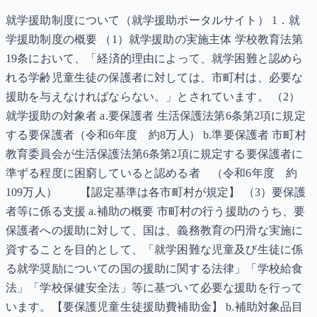
就学援助制度について（就学援助ポータルサイト） 1．就
学援助制度の概要 （1）就学援助の実施主体 学校教育法第
19条において、「経済的理由によって、就学困難と認めら
れる学齢児童生徒の保護者に対しては、市町村は、必要な
援助を与えなければならない。」とされています。 （2）
就学援助の対象者 a.要保護者 生活保護法第6条第2項に規定
する要保護者（令和6年度 約8万人） b.準要保護者 市町村
教育委員会が生活保護法第6条第2項に規定する要保護者に
準ずる程度に困窮していると認める者 （令和6年度 約
109万人） 【認定基準は各市町村が規定】 （3）要保護
者等に係る支援 a.補助の概要 市町村の行う援助のうち、要
保護者への援助に対して、国は、義務教育の円滑な実施に
資することを目的として、「就学困難な児童及び生徒に係
る就学奨励についての国の援助に関する法律」「学校給食
法」「学校保健安全法」等に基づいて必要な援助を行って
います。【要保護児童生徒援助費補助金】 b.補助対象品目