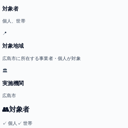
対象者
個人、世帯
📍
対象地域
広島市に所在する事業者・個人が対象
🏛️
実施機関
広島市
👥
対象者
✓
個人
✓
世帯