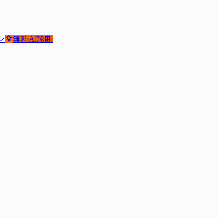
ン
無料
AI診断