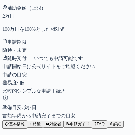
補助金額（上限）
2万円
100万円を100%とした相対値
申請期限
随時・未定
随時受付 — いつでも申請可能です
申請開始日は公式サイトをご確認ください
申請の目安
難易度: 低
比較的シンプルな申請手続き
準備目安: 約
7
日
書類準備から申請完了までの目安
📋
基本情報
✨
特徴
👥
対象者
📝
申請ガイド
❓
FAQ
📄
詳細