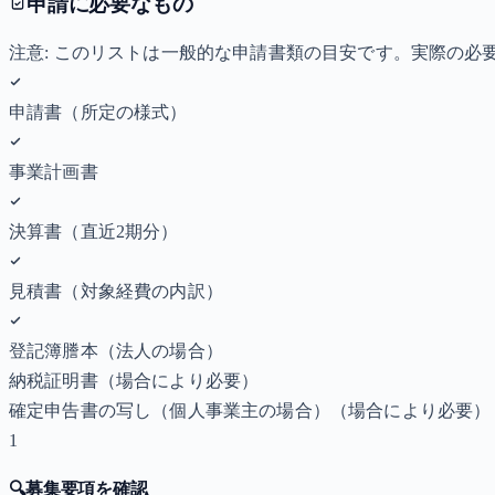
申請に必要なもの
注意: このリストは一般的な申請書類の目安です。実際の
申請書（所定の様式）
事業計画書
決算書（直近2期分）
見積書（対象経費の内訳）
登記簿謄本（法人の場合）
納税証明書
（場合により必要）
確定申告書の写し（個人事業主の場合）
（場合により必要）
1
🔍
募集要項を確認