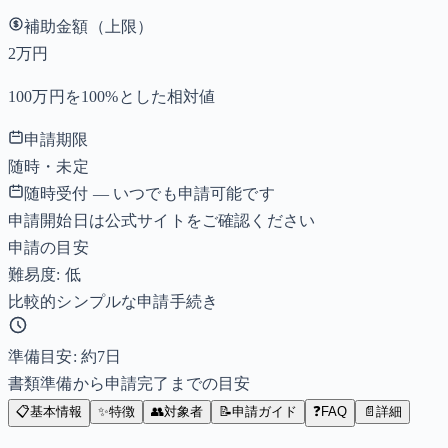
補助金額（上限）
2万円
100万円を100%とした相対値
申請期限
随時・未定
随時受付 — いつでも申請可能です
申請開始日は公式サイトをご確認ください
申請の目安
難易度: 低
比較的シンプルな申請手続き
準備目安: 約
7
日
書類準備から申請完了までの目安
📋
基本情報
✨
特徴
👥
対象者
📝
申請ガイド
❓
FAQ
📄
詳細