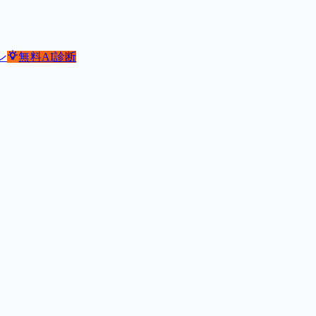
ン
無料
AI診断