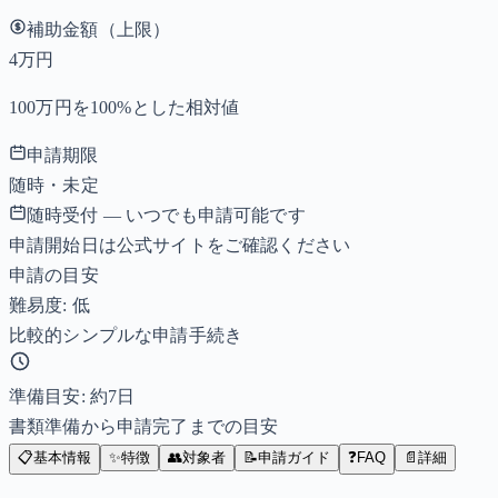
補助金額（上限）
4万円
100万円を100%とした相対値
申請期限
随時・未定
随時受付 — いつでも申請可能です
申請開始日は公式サイトをご確認ください
申請の目安
難易度: 低
比較的シンプルな申請手続き
準備目安: 約
7
日
書類準備から申請完了までの目安
📋
基本情報
✨
特徴
👥
対象者
📝
申請ガイド
❓
FAQ
📄
詳細