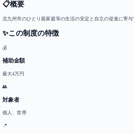
📋
概要
北九州市のひとり親家庭等の生活の安定と自立の促進に寄与す
✨
この制度の特徴
💰
補助金額
最大4万円
👥
対象者
個人、世帯
📍