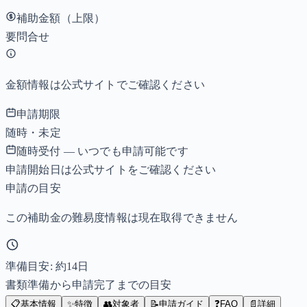
補助金額（上限）
要問合せ
金額情報は公式サイトでご確認ください
申請期限
随時・未定
随時受付 — いつでも申請可能です
申請開始日は公式サイトをご確認ください
申請の目安
この補助金の難易度情報は現在取得できません
準備目安: 約
14
日
書類準備から申請完了までの目安
📋
基本情報
✨
特徴
👥
対象者
📝
申請ガイド
❓
FAQ
📄
詳細