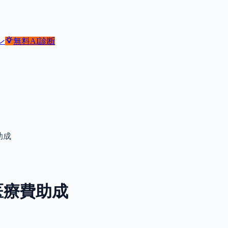
ン
無料
AI診断
助成
医療費助成