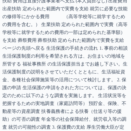
扶助 費用は直接介護事業者へ支払 (本人負担なし) 出産費用
出産扶助 定められた範囲内で実費を支給 就労に必要な技能
の修得等にかかる費用 （高等学校等に就学するため
の費用を含む。） 生業扶助 定められた範囲内で実費（高等
学校等に就学するための費用の一部は定められた基準額）
を支給 葬祭費用 葬祭扶助 定められた範囲内で実費を支給
ページの先頭へ戻る 生活保護の手続きの流れ 1. 事前の相談
生活保護制度の利用を希望される方は、お住まいの地域を
所管する 福祉事務所 の生活保護担当までお越し下さい。生
活保護制度の説明をさせていただくとともに、生活福祉資
金、各種社会保障施策等の活用について検討します。 2. 保
護の申請 生活保護の申請をされた方については、保護の決
定のために以下のような調査を実施します。 生活状況等を
把握するための実地調査（家庭訪問等） 預貯金、保険、不
動産等の資産調査 扶養義務者による扶養（仕送り等の援
助）の可否の調査 年金等の社会保障給付、就労収入等の調
査 就労の可能性の調査 3. 保護費の支給 厚生労働大臣が定