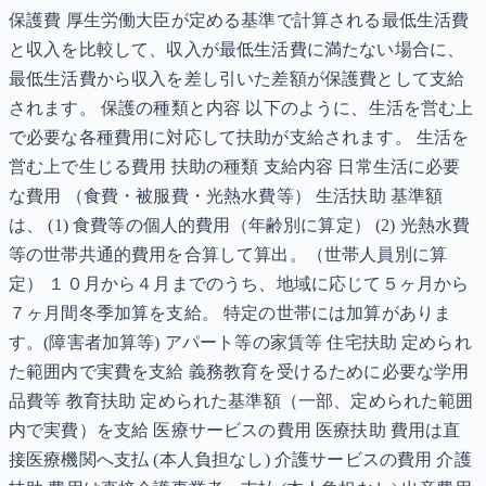
保護費 厚生労働大臣が定める基準で計算される最低生活費
と収入を比較して、収入が最低生活費に満たない場合に、
最低生活費から収入を差し引いた差額が保護費として支給
されます。 保護の種類と内容 以下のように、生活を営む上
で必要な各種費用に対応して扶助が支給されます。 生活を
営む上で生じる費用 扶助の種類 支給内容 日常生活に必要
な費用 （食費・被服費・光熱水費等） 生活扶助 基準額
は、 (1) 食費等の個人的費用（年齢別に算定） (2) 光熱水費
等の世帯共通的費用を合算して算出。（世帯人員別に算
定） １０月から４月までのうち、地域に応じて５ヶ月から
７ヶ月間冬季加算を支給。 特定の世帯には加算がありま
す。(障害者加算等) アパート等の家賃等 住宅扶助 定められ
た範囲内で実費を支給 義務教育を受けるために必要な学用
品費等 教育扶助 定められた基準額（一部、定められた範囲
内で実費）を支給 医療サービスの費用 医療扶助 費用は直
接医療機関へ支払 (本人負担なし) 介護サービスの費用 介護