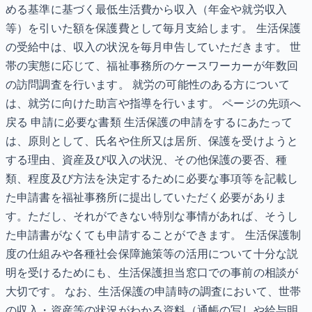
める基準に基づく最低生活費から収入（年金や就労収入
等）を引いた額を保護費として毎月支給します。 生活保護
の受給中は、収入の状況を毎月申告していただきます。 世
帯の実態に応じて、福祉事務所のケースワーカーが年数回
の訪問調査を行います。 就労の可能性のある方について
は、就労に向けた助言や指導を行います。 ページの先頭へ
戻る 申請に必要な書類 生活保護の申請をするにあたって
は、原則として、氏名や住所又は居所、保護を受けようと
する理由、資産及び収入の状況、その他保護の要否、種
類、程度及び方法を決定するために必要な事項等を記載し
た申請書を福祉事務所に提出していただく必要がありま
す。ただし、それができない特別な事情があれば、そうし
た申請書がなくても申請することができます。 生活保護制
度の仕組みや各種社会保障施策等の活用について十分な説
明を受けるためにも、生活保護担当窓口での事前の相談が
大切です。 なお、生活保護の申請時の調査において、世帯
の収入・資産等の状況がわかる資料（通帳の写しや給与明