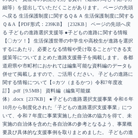
細等）を提出していただくことがあります。 ページの先頭
へ戻る 生活保護制度に関するＱ＆Ａ 生活保護制度に関する
Ｑ＆A【PDF形式：239KB】［232KB］ ページの先頭へ戻
る 子どもの進路選択支援等 ●子どもの進路に関する情報
【〇カツ！】 生活保護世帯の中学生や高校生が進路を選択
するにあたり、必要となる情報や受け取ることができる支
援策等についてまとめた進路支援冊子を掲載します。 各都
道府県や市町村におかれては編集可能な資料編のデータも
併せて掲載しますので、ご活用ください。 子どもの進路に
関する情報について【○カツ（まるかつ）令和7年度改
訂】.pdf［9.5MB］ 資料編（編集可能媒
体）.docx［237KB］ ●子どもの進路選択支援事業 令和６年
10月から制度化された「子どもの進路選択支援事業」につ
いて、令和７年度に事業実施した自治体の協力を得て、未
実施の自治体を含めた各自治体の参考となるよう、事業概
要及び具体的な支援事例を取りまとめました。 子どもの進