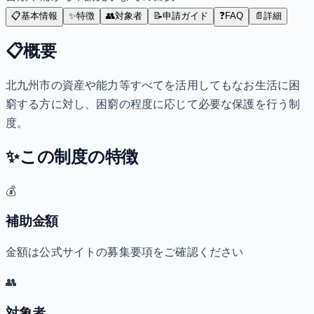
📋
基本情報
✨
特徴
👥
対象者
📝
申請ガイド
❓
FAQ
📄
詳細
📋
概要
北九州市の資産や能力等すべてを活用してもなお生活に困
窮する方に対し、困窮の程度に応じて必要な保護を行う制
度。
✨
この制度の特徴
💰
補助金額
金額は公式サイトの募集要項をご確認ください
👥
対象者