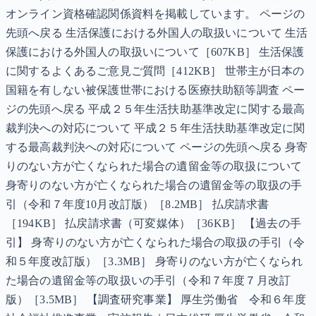
オンライン資格確認関係資料を掲載しています。 ページの
先頭へ戻る 生活保護における外国人の取扱いについて 生活
保護における外国人の取扱いについて［607KB］ 生活保護
に関するよくあるご意見ご質問［412KB］ 世帯主が日本の
国籍を有しない被保護世帯における医療扶助額等調査 ペー
ジの先頭へ戻る 平成２５年生活扶助基準改定に関する最高
裁判決への対応について 平成２５年生活扶助基準改定に関
する最高裁判決への対応について ページの先頭へ戻る 身寄
りのない方が亡くなられた場合の遺留金等の取扱について
身寄りのない方が亡くなられた場合の遺留金等の取扱の手
引（令和７年度10月改訂版）［8.2MB］ 払戻請求書
［194KB］ 払戻請求書（可変媒体）［36KB］ 【過去の手
引】 身寄りのない方が亡くなられた場合の取扱の手引（令
和５年度改訂版）［3.3MB］ 身寄りのない方が亡くなられ
た場合の遺留金等の取扱いの手引（令和７年度７月改訂
版）［3.5MB］ 【調査研究事業】 厚生労働省 令和６年度