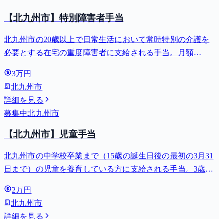
【北九州市】特別障害者手当
北九州市の20歳以上で日常生活において常時特別の介護を
必要とする在宅の重度障害者に支給される手当。月額
27,980円。
3万円
北九州市
詳細を見る
募集中
北九州市
【北九州市】児童手当
北九州市の中学校卒業まで（15歳の誕生日後の最初の3月31
日まで）の児童を養育している方に支給される手当。3歳未
満は月額15,000円、3歳以上小学校修了前は月額10,000円
2万円
（第3子以降は15,000円）、中学生は月額10,000円。
北九州市
詳細を見る