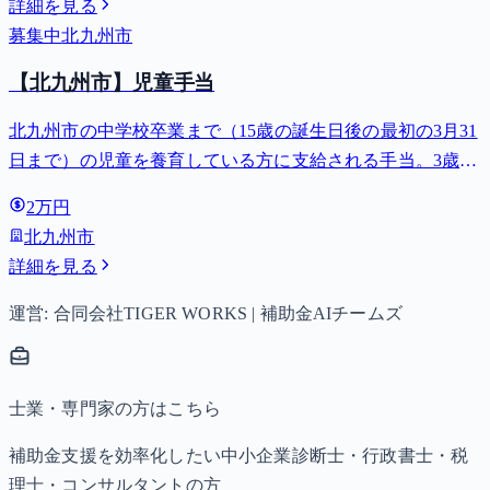
詳細を見る
募集中
北九州市
【北九州市】児童手当
北九州市の中学校卒業まで（15歳の誕生日後の最初の3月31
日まで）の児童を養育している方に支給される手当。3歳未
満は月額15,000円、3歳以上小学校修了前は月額10,000円
2万円
（第3子以降は15,000円）、中学生は月額10,000円。
北九州市
詳細を見る
運営: 合同会社TIGER WORKS | 補助金AIチームズ
士業・専門家の方はこちら
補助金支援を効率化したい中小企業診断士・行政書士・税
理士・コンサルタントの方