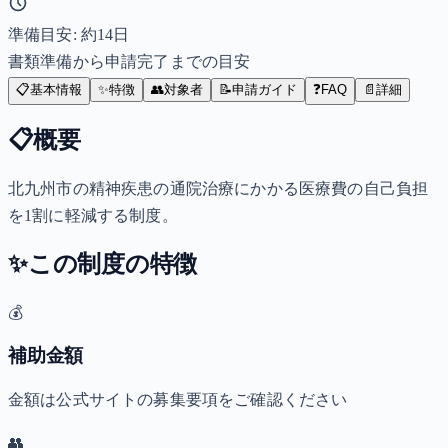
準備目安: 約
14
日
書類準備から申請完了までの目安
📋
基本情報
✨
特徴
👥
対象者
📝
申請ガイド
❓
FAQ
📄
詳細
📋
概要
北九州市の精神疾患の通院治療にかかる医療費の自己負担
を1割に軽減する制度。
✨
この制度の特徴
💰
補助金額
金額は公式サイトの募集要項をご確認ください
👥