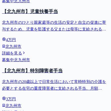
募集中
北九州市
【北九州市】児童扶養手当
北九州市のひとり親家庭等の生活の安定と自立の促進に寄
与するため、児童を監護する父または母等に支給される手
当。全部支給で月額最大44,140円。
4万円
北九州市
詳細を見る
募集中
北九州市
【北九州市】特別障害者手当
北九州市の20歳以上で日常生活において常時特別の介護を
必要とする在宅の重度障害者に支給される手当。月額
27,980円。
3万円
北九州市