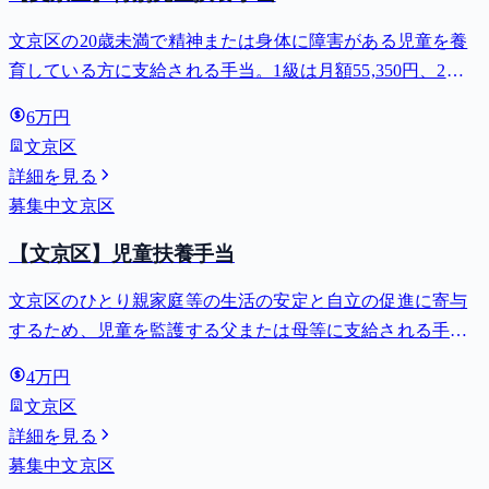
文京区の20歳未満で精神または身体に障害がある児童を養
育している方に支給される手当。1級は月額55,350円、2級
は月額36,860円。
6万円
文京区
詳細を見る
募集中
文京区
【文京区】児童扶養手当
文京区のひとり親家庭等の生活の安定と自立の促進に寄与
するため、児童を監護する父または母等に支給される手
当。全部支給で月額最大44,140円。
4万円
文京区
詳細を見る
募集中
文京区