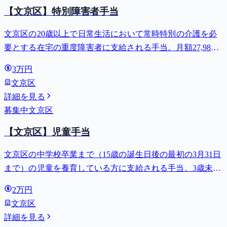
【文京区】特別障害者手当
文京区の20歳以上で日常生活において常時特別の介護を必
要とする在宅の重度障害者に支給される手当。月額27,980
円。
3万円
文京区
詳細を見る
募集中
文京区
【文京区】児童手当
文京区の中学校卒業まで（15歳の誕生日後の最初の3月31日
まで）の児童を養育している方に支給される手当。3歳未満
は月額15,000円、3歳以上小学校修了前は月額10,000円（第3
2万円
子以降は15,000円）、中学生は月額10,000円。
文京区
詳細を見る