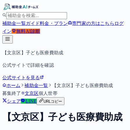
補助金一覧
ガイド
料金・プラン
専門家の方はこちら
ログ
イン
無料
AI診断
【文京区】子ども医療費助成
公式サイトで詳細を確認
公式サイトを見る
ホーム
補助金一覧
【文京区】子ども医療費助成
募集終了
文京区
個人
世帯
シェア
LINE
URLコピー
【文京区】子ども医療費助成