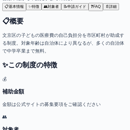
📋
基本情報
✨
特徴
👥
対象者
📝
申請ガイド
❓
FAQ
📄
詳細
📋
概要
文京区の子どもの医療費の自己負担分を市区町村が助成す
る制度。対象年齢は自治体により異なるが、多くの自治体
で中学卒業まで無料。
✨
この制度の特徴
💰
補助金額
金額は公式サイトの募集要項をご確認ください
👥
対象者