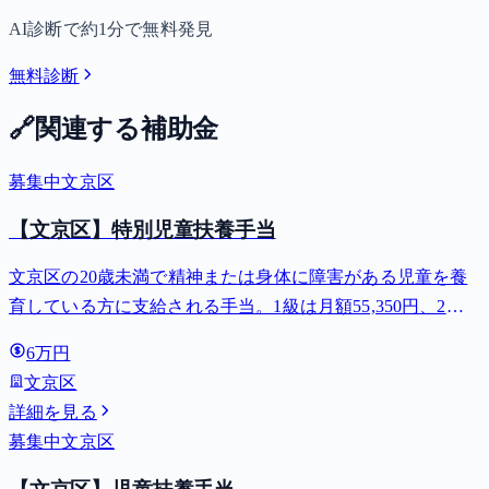
AI診断で約1分で無料発見
無料診断
🔗
関連する補助金
募集中
文京区
【文京区】特別児童扶養手当
文京区の20歳未満で精神または身体に障害がある児童を養
育している方に支給される手当。1級は月額55,350円、2級
は月額36,860円。
6万円
文京区
詳細を見る
募集中
文京区