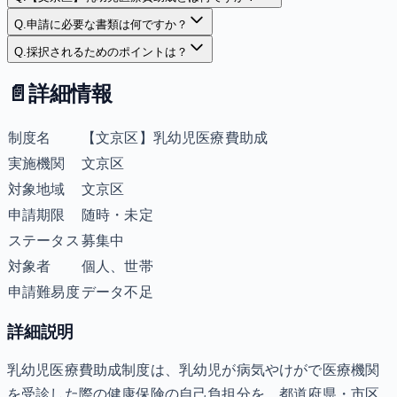
Q.
申請に必要な書類は何ですか？
Q.
採択されるためのポイントは？
📄
詳細情報
制度名
【文京区】乳幼児医療費助成
実施機関
文京区
対象地域
文京区
申請期限
随時・未定
ステータス
募集中
対象者
個人、世帯
申請難易度
データ不足
詳細説明
乳幼児医療費助成制度は、乳幼児が病気やけがで医療機関
を受診した際の健康保険の自己負担分を、都道府県・市区