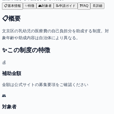
📋
基本情報
✨
特徴
👥
対象者
📝
申請ガイド
❓
FAQ
📄
詳細
📋
概要
文京区の乳幼児の医療費の自己負担分を助成する制度。対
象年齢や助成内容は自治体により異なる。
✨
この制度の特徴
💰
補助金額
金額は公式サイトの募集要項をご確認ください
👥
対象者