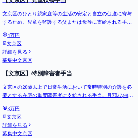
【文京区】児童扶養手当
文京区のひとり親家庭等の生活の安定と自立の促進に寄与
するため、児童を監護する父または母等に支給される手
当。全部支給で月額最大44,140円。
4万円
文京区
詳細を見る
募集中
文京区
【文京区】特別障害者手当
文京区の20歳以上で日常生活において常時特別の介護を必
要とする在宅の重度障害者に支給される手当。月額27,980
円。
3万円
文京区
詳細を見る
募集中
文京区