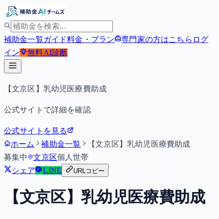
補助金一覧
ガイド
料金・プラン
専門家の方はこちら
ログ
イン
無料
AI診断
【文京区】乳幼児医療費助成
公式サイトで詳細を確認
公式サイトを見る
ホーム
補助金一覧
【文京区】乳幼児医療費助成
募集中
文京区
個人
世帯
シェア
LINE
URLコピー
【文京区】乳幼児医療費助成