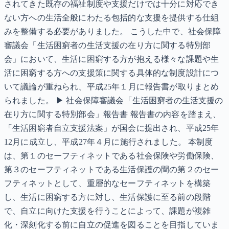
されてきた既存の福祉制度や支援だけでは十分に対応でき
ない方への生活全般にわたる包括的な支援を提供する仕組
みを整備する必要がありました。 こうした中で、社会保障
審議会「生活困窮者の生活支援の在り方に関する特別部
会」において、生活に困窮する方が抱える様々な課題や生
活に困窮する方への支援策に関する具体的な制度設計につ
いて議論が重ねられ、平成25年１月に報告書が取りまとめ
られました。 ▶ 社会保障審議会「生活困窮者の生活支援の
在り方に関する特別部会」報告書 報告書の内容を踏まえ、
「生活困窮者自立支援法案」が国会に提出され、平成25年
12月に成立し、平成27年４月に施行されました。 本制度
は、第１のセーフティネットである社会保険や労働保険、
第３のセーフティネットである生活保護の間の第２のセー
フティネットとして、重層的なセーフティネットを構築
し、生活に困窮する方に対し、生活保護に至る前の段階
で、自立に向けた支援を行うことによって、課題が複雑
化・深刻化する前に自立の促進を図ることを目指していま