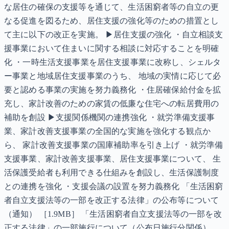
な居住の確保の支援等を通じて、生活困窮者等の自立の更
なる促進を図るため、居住支援の強化等のための措置とし
て主に以下の改正を実施。 ▶居住支援の強化 ・自立相談支
援事業において住まいに関する相談に対応することを明確
化 ・一時生活支援事業を居住支援事業に改称し、シェルタ
ー事業と地域居住支援事業のうち、 地域の実情に応じて必
要と認める事業の実施を努力義務化 ・住居確保給付金を拡
充し、家計改善のための家賃の低廉な住宅への転居費用の
補助を創設 ▶支援関係機関の連携強化 ・就労準備支援事
業、家計改善支援事業の全国的な実施を強化する観点か
ら、 家計改善支援事業の国庫補助率を引き上げ ・就労準備
支援事業、家計改善支援事業、居住支援事業について、 生
活保護受給者も利用できる仕組みを創設し、生活保護制度
との連携を強化 ・支援会議の設置を努力義務化 「生活困窮
者自立支援法等の一部を改正する法律」の公布等について
（通知） ［1.9MB］ 「生活困窮者自立支援法等の一部を改
正する法律」の一部施行について（公布日施行分関係）