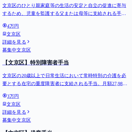
文京区のひとり親家庭等の生活の安定と自立の促進に寄与
するため、児童を監護する父または母等に支給される手
当。全部支給で月額最大44,140円。
4万円
文京区
詳細を見る
募集中
文京区
【文京区】特別障害者手当
文京区の20歳以上で日常生活において常時特別の介護を必
要とする在宅の重度障害者に支給される手当。月額27,980
円。
3万円
文京区
詳細を見る
募集中
文京区