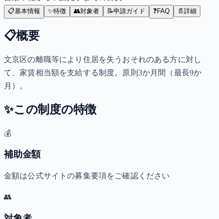
📋
基本情報
✨
特徴
👥
対象者
📝
申請ガイド
❓
FAQ
📄
詳細
📋
概要
文京区の離職等により住居を失うおそれのある方に対し
て、家賃相当額を支給する制度。原則3か月間（最長9か
月）。
✨
この制度の特徴
💰
補助金額
金額は公式サイトの募集要項をご確認ください
👥
対象者