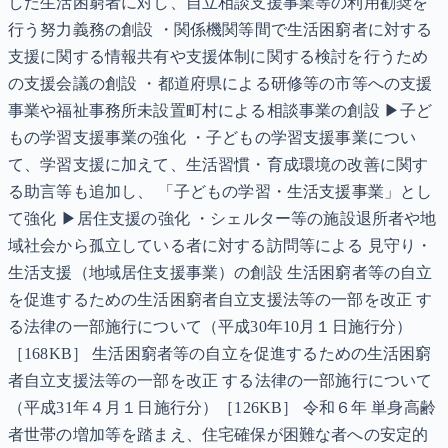
した生活困窮者に対し、自立相談支援事業等の利用勧奨を
行う努力義務の創設 ・関係機関等間で生活困窮者に対する
支援に関する情報共有や支援体制に関する検討を行うため
の支援会議の創設 ・都道府県による研修等の市等への支援
事業や福祉事務所未設置町村による相談事業の創設 ▶子ど
もの学習支援事業の強化 ・子どもの学習支援事業につい
て、学習支援に加えて、生活習慣・育成環境の改善に関す
る助言等も追加し、 「子どもの学習・生活支援事業」とし
て強化 ▶居住支援の強化 ・シェルター等の施設退所者や地
域社会から孤立している者に対する訪問等による 見守り・
生活支援（地域居住支援事業）の創設 生活困窮者等の自立
を促進するための生活困窮者自立支援法等の一部を改正 す
る法律の一部施行について（平成30年10月１日施行分）
［168KB］ 生活困窮者等の自立を促進するための生活困窮
者自立支援法等の一部を改正 する法律の一部施行について
（平成31年４月１日施行分）［126KB］ 令和６年 単身高齢
者世帯の増加等を踏まえ、住宅確保が困難な者への安定的