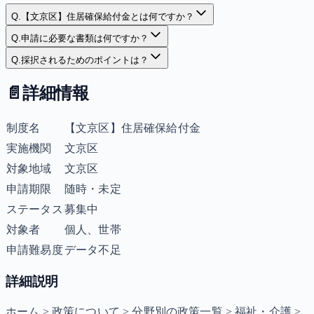
Q.
【文京区】住居確保給付金とは何ですか？
Q.
申請に必要な書類は何ですか？
Q.
採択されるためのポイントは？
📄
詳細情報
制度名
【文京区】住居確保給付金
実施機関
文京区
対象地域
文京区
申請期限
随時・未定
ステータス
募集中
対象者
個人、世帯
申請難易度
データ不足
詳細説明
ホーム > 政策について > 分野別の政策一覧 > 福祉・介護 >