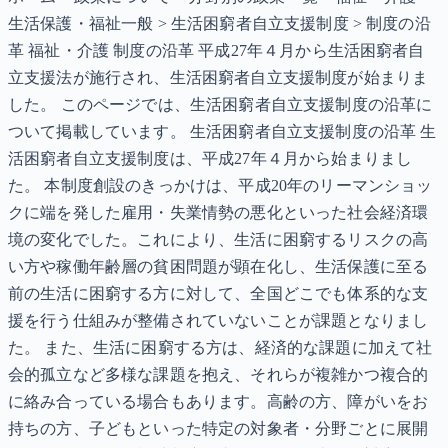
生活保護・福祉一般 > 生活困窮者自立支援制度 > 制度の沿
革 福祉・介護 制度の沿革 平成27年４月から生活困窮者自
立支援法が施行され、生活困窮者自立支援制度が始まりま
した。 このページでは、生活困窮者自立支援制度の沿革に
ついて掲載しています。 生活困窮者自立支援制度の沿革 生
活困窮者自立支援制度は、平成27年４月から始まりまし
た。 本制度創設のきっかけは、平成20年のリーマンショッ
クに端を発した雇用・失業情勢の悪化といった社会経済環
境の変化でした。これにより、生活に困窮するリスクの高
い方や稼働年齢層の貧困問題が顕在化し、生活保護に至る
前の生活に困窮する方に対して、全国どこでも体系的な支
援を行う仕組みが整備されていないことが課題となりまし
た。 また、生活に困窮する方は、経済的な課題に加えて社
会的孤立など多様な課題を抱え、それらが複雑かつ複合的
に絡み合っている場合もあります。高齢の方、障がいをお
持ちの方、子どもといった特定の対象者・分野ごとに展開