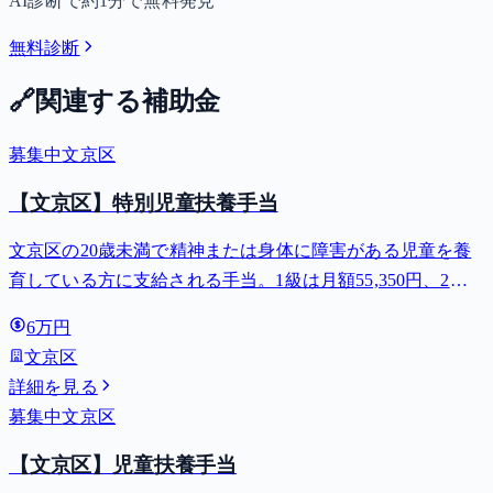
AI診断で約1分で無料発見
無料診断
🔗
関連する補助金
募集中
文京区
【文京区】特別児童扶養手当
文京区の20歳未満で精神または身体に障害がある児童を養
育している方に支給される手当。1級は月額55,350円、2級
は月額36,860円。
6万円
文京区
詳細を見る
募集中
文京区
【文京区】児童扶養手当