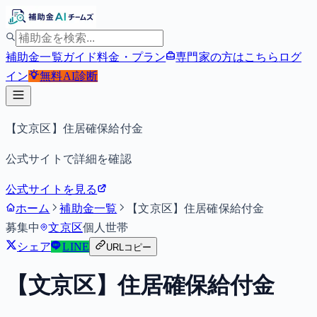
補助金一覧
ガイド
料金・プラン
専門家の方はこちら
ログ
イン
無料
AI診断
【文京区】住居確保給付金
公式サイトで詳細を確認
公式サイトを見る
ホーム
補助金一覧
【文京区】住居確保給付金
募集中
文京区
個人
世帯
シェア
LINE
URLコピー
【文京区】住居確保給付金