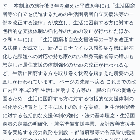
す。 本制度の施行後３年を迎えた平成30年には「生活困窮
者等の自立を促進するための生活困窮者自立支援法等の一
部を改正する法律」が成立し、生活に困窮する方に対する
包括的な支援体制の強化等のための改正が行われたほか、
令和６年には、「生活困窮者自立支援法等の一部を改正す
る法律」が成立し、新型コロナウイルス感染症を機に顕在
化した課題への対応や持ち家のない単身高齢者等の増加も
想定した居住支援の体制強化のための改正が行われるな
ど、生活に困窮する方を取り巻く状況を踏まえた所要の見
直しが行われています。 ページの先頭へ戻る これまでの改
正内容 平成30年 生活に困窮する方等の一層の自立の促進を
図るため、生活に困窮する方に対する包括的な支援体制の
強化等の措置として主に以下の改正を実施。 ▶生活困窮者
に対する包括的な支援体制の強化 ・法の基本理念・生活困
窮者の定義の明確化 ・就労準備支援事業、家計改善支援事
業を実施する努力義務を創設 ・都道府県等の各部局で把握